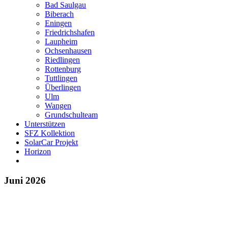
Bad Saulgau
Biberach
Eningen
Friedrichshafen
Laupheim
Ochsenhausen
Riedlingen
Rottenburg
Tuttlingen
Überlingen
Ulm
Wangen
Grundschulteam
Unterstützen
SFZ Kollektion
SolarCar Projekt
Horizon
Juni 2026