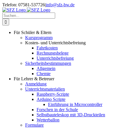
Zum
Telefon: 07581-537726
|
info@sfz-bw.de
Inhalt
springen
Suche
nach:
Für Schüler & Eltern
Kursprogramm
Kosten- und Unterrichtsbefreiung
Fahrtkosten
Rechnungsbelege
Unterrichtsbefreiung
Sicherheitsbestimmungen
Allgemein
Chemie
Für Lehrer & Betreuer
Anmeldung
Unterrichtsmaterialien
Raspberry-Scripte
Arduino Scripte
Einführung in Microcontroller
Forschen in der Schule
Selbstbauteleskop mit 3D-Druckteilen
Wetterballon
Formulare