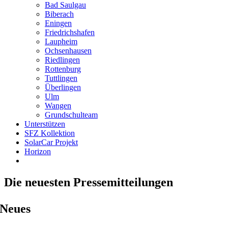
Bad Saulgau
Biberach
Eningen
Friedrichshafen
Laupheim
Ochsenhausen
Riedlingen
Rottenburg
Tuttlingen
Überlingen
Ulm
Wangen
Grundschulteam
Unterstützen
SFZ Kollektion
SolarCar Projekt
Horizon
Die neuesten Pressemitteilungen
Neues