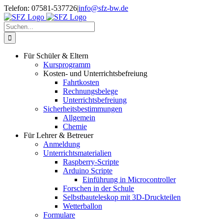
Zum
Telefon: 07581-537726
|
info@sfz-bw.de
Inhalt
springen
Suche
nach:
Für Schüler & Eltern
Kursprogramm
Kosten- und Unterrichtsbefreiung
Fahrtkosten
Rechnungsbelege
Unterrichtsbefreiung
Sicherheitsbestimmungen
Allgemein
Chemie
Für Lehrer & Betreuer
Anmeldung
Unterrichtsmaterialien
Raspberry-Scripte
Arduino Scripte
Einführung in Microcontroller
Forschen in der Schule
Selbstbauteleskop mit 3D-Druckteilen
Wetterballon
Formulare