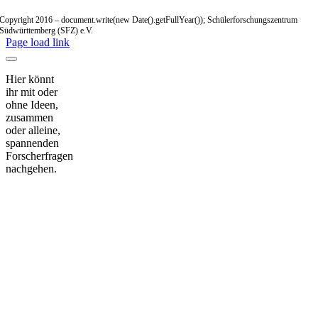
Copyright 2016 – document.write(new Date().getFullYear()); Schülerforschungszentrum
Südwürttemberg (SFZ) e.V.
Page load link
Hier könnt
ihr mit oder
ohne Ideen,
zusammen
oder alleine,
spannenden
Forscherfragen
nachgehen.
Nach
oben