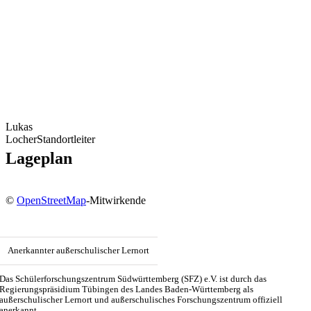
Lukas
Locher
Standortleiter
Lageplan
©
OpenStreetMap
-Mitwirkende
Anerkannter außerschulischer Lernort
Das Schülerforschungszentrum Südwürttemberg (SFZ) e.V. ist durch das
Regierungspräsidium Tübingen des Landes Baden-Württemberg als
außerschulischer Lernort und außerschulisches Forschungszentrum offiziell
anerkannt.