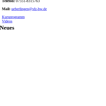
Telefon:
07551-8315763
Mail:
ueberlingen@sfz-bw.de
Kursprogramm
Videos
Neues