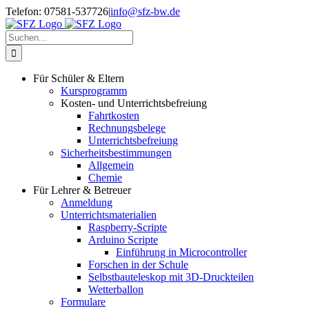
Zum
Telefon: 07581-537726
|
info@sfz-bw.de
Inhalt
springen
Suche
nach:
Für Schüler & Eltern
Kursprogramm
Kosten- und Unterrichtsbefreiung
Fahrtkosten
Rechnungsbelege
Unterrichtsbefreiung
Sicherheitsbestimmungen
Allgemein
Chemie
Für Lehrer & Betreuer
Anmeldung
Unterrichtsmaterialien
Raspberry-Scripte
Arduino Scripte
Einführung in Microcontroller
Forschen in der Schule
Selbstbauteleskop mit 3D-Druckteilen
Wetterballon
Formulare