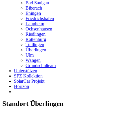
Bad Saulgau
Biberach
Eningen
Friedrichshafen
Laupheim
Ochsenhausen
Riedlingen
Rottenburg
Tuttlingen
Überlingen
Ulm
Wangen
Grundschulteam
Unterstützen
SFZ Kollektion
SolarCar Projekt
Horizon
Standort Überlingen