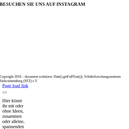
BESUCHEN SIE UNS AUF INSTAGRAM
Copyright 2016 – document.write(new Date().getFullYear()); Schülerforschungszentrum
Südwürttemberg (SFZ) e.V.
Page load link
Hier könnt
ihr mit oder
ohne Ideen,
zusammen
oder alleine,
spannenden