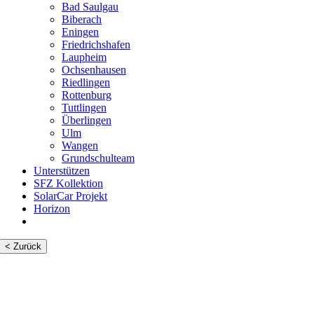
Bad Saulgau
Biberach
Eningen
Friedrichshafen
Laupheim
Ochsenhausen
Riedlingen
Rottenburg
Tuttlingen
Überlingen
Ulm
Wangen
Grundschulteam
Unterstützen
SFZ Kollektion
SolarCar Projekt
Horizon
< Zurück