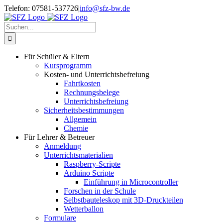
Zum
Telefon: 07581-537726
|
info@sfz-bw.de
Inhalt
springen
Suche
nach:
Für Schüler & Eltern
Kursprogramm
Kosten- und Unterrichtsbefreiung
Fahrtkosten
Rechnungsbelege
Unterrichtsbefreiung
Sicherheitsbestimmungen
Allgemein
Chemie
Für Lehrer & Betreuer
Anmeldung
Unterrichtsmaterialien
Raspberry-Scripte
Arduino Scripte
Einführung in Microcontroller
Forschen in der Schule
Selbstbauteleskop mit 3D-Druckteilen
Wetterballon
Formulare