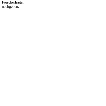
Forscherfragen
nachgehen.
Nach
oben