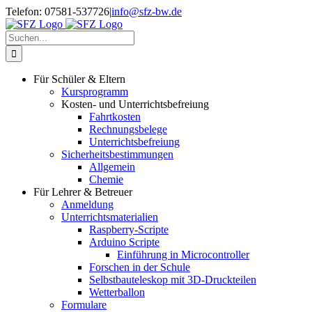
Zum
Telefon: 07581-537726
|
info@sfz-bw.de
Inhalt
springen
Suche
nach:
Für Schüler & Eltern
Kursprogramm
Kosten- und Unterrichtsbefreiung
Fahrtkosten
Rechnungsbelege
Unterrichtsbefreiung
Sicherheitsbestimmungen
Allgemein
Chemie
Für Lehrer & Betreuer
Anmeldung
Unterrichtsmaterialien
Raspberry-Scripte
Arduino Scripte
Einführung in Microcontroller
Forschen in der Schule
Selbstbauteleskop mit 3D-Druckteilen
Wetterballon
Formulare