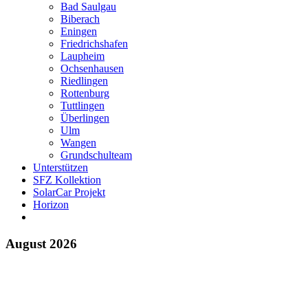
Bad Saulgau
Biberach
Eningen
Friedrichshafen
Laupheim
Ochsenhausen
Riedlingen
Rottenburg
Tuttlingen
Überlingen
Ulm
Wangen
Grundschulteam
Unterstützen
SFZ Kollektion
SolarCar Projekt
Horizon
August 2026