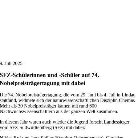
9. Juli 2025
SFZ-Schülerinnen und -Schüler auf 74.
Nobelpreisträgertagung mit dabei
Die 74. Nobelpreisträgertagung, die vom 29. Juni bis 4. Juli in Lindau
stattfand, widmete sich der naturwissenschaftlichen Disziplin Chemie.
Mehr als 30 Nobelpreisträger kamen mit rund 600
Nachwuchswissenschaftlern aus der ganzen Welt zusammen.
In diesem Jahr waren auch wieder die Jugend forscht Landessieger
vom SFZ Südwürttemberg (SFZ) mit dabei:
Niklas Ruf und Jana Spiller (Standort Ochsenhausen), Christian