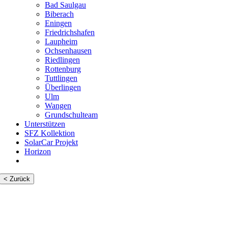
Bad Saulgau
Biberach
Eningen
Friedrichshafen
Laupheim
Ochsenhausen
Riedlingen
Rottenburg
Tuttlingen
Überlingen
Ulm
Wangen
Grundschulteam
Unterstützen
SFZ Kollektion
SolarCar Projekt
Horizon
< Zurück