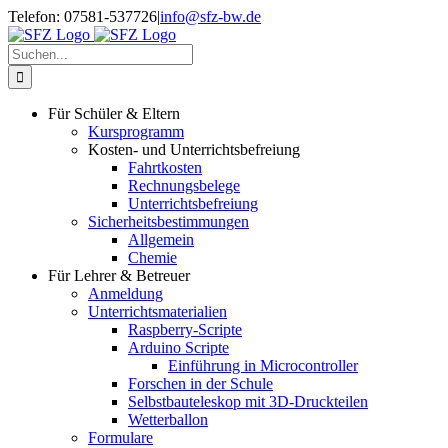
Zum
Telefon: 07581-537726
|
info@sfz-bw.de
Inhalt
springen
Suche
nach:
Für Schüler & Eltern
Kursprogramm
Kosten- und Unterrichtsbefreiung
Fahrtkosten
Rechnungsbelege
Unterrichtsbefreiung
Sicherheitsbestimmungen
Allgemein
Chemie
Für Lehrer & Betreuer
Anmeldung
Unterrichtsmaterialien
Raspberry-Scripte
Arduino Scripte
Einführung in Microcontroller
Forschen in der Schule
Selbstbauteleskop mit 3D-Druckteilen
Wetterballon
Formulare