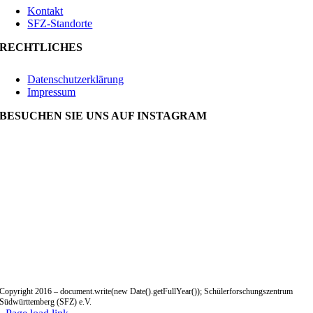
Kontakt
SFZ-Standorte
RECHTLICHES
Datenschutzerklärung
Impressum
BESUCHEN SIE UNS AUF INSTAGRAM
Copyright 2016 – document.write(new Date().getFullYear()); Schülerforschungszentrum
Südwürttemberg (SFZ) e.V.