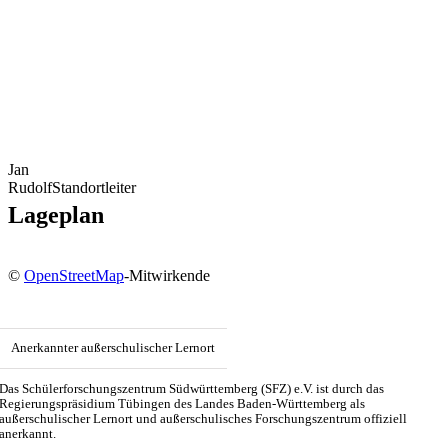
Jan
Rudolf
Standortleiter
Lageplan
©
OpenStreetMap
-Mitwirkende
Anerkannter außerschulischer Lernort
Das Schülerforschungszentrum Südwürttemberg (SFZ) e.V. ist durch das
Regierungspräsidium Tübingen des Landes Baden-Württemberg als
außerschulischer Lernort und außerschulisches Forschungszentrum offiziell
anerkannt.