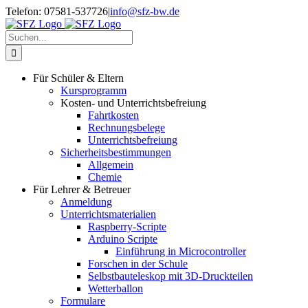
Zum
Telefon: 07581-537726
|
info@sfz-bw.de
Inhalt
springen
Suche
nach:
Für Schüler & Eltern
Kursprogramm
Kosten- und Unterrichtsbefreiung
Fahrtkosten
Rechnungsbelege
Unterrichtsbefreiung
Sicherheitsbestimmungen
Allgemein
Chemie
Für Lehrer & Betreuer
Anmeldung
Unterrichtsmaterialien
Raspberry-Scripte
Arduino Scripte
Einführung in Microcontroller
Forschen in der Schule
Selbstbauteleskop mit 3D-Druckteilen
Wetterballon
Formulare