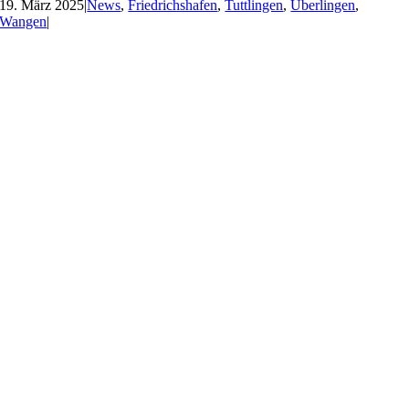
19. März 2025
|
News
,
Friedrichshafen
,
Tuttlingen
,
Überlingen
,
Wangen
|