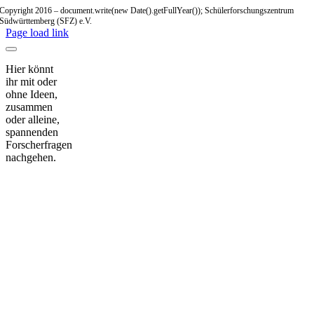
Copyright 2016 – document.write(new Date().getFullYear()); Schülerforschungszentrum
Südwürttemberg (SFZ) e.V.
Page load link
Hier könnt
ihr mit oder
ohne Ideen,
zusammen
oder alleine,
spannenden
Forscherfragen
nachgehen.
Nach
oben