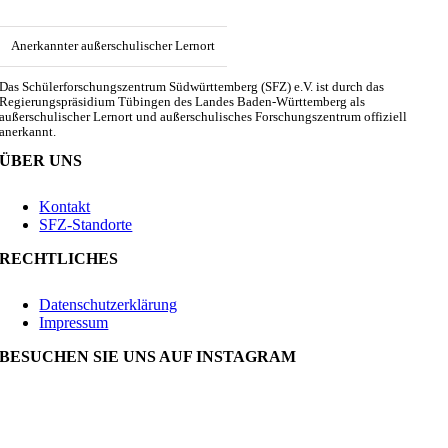
Anerkannter außerschulischer Lernort
Das Schülerforschungszentrum Südwürttemberg (SFZ) e.V. ist durch das
Regierungspräsidium Tübingen des Landes Baden-Württemberg als
außerschulischer Lernort und außerschulisches Forschungszentrum offiziell
anerkannt.
ÜBER UNS
Kontakt
SFZ-Standorte
RECHTLICHES
Datenschutzerklärung
Impressum
BESUCHEN SIE UNS AUF INSTAGRAM