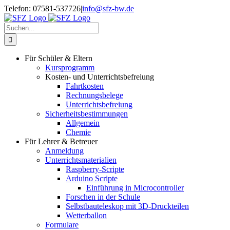
Zum
Telefon: 07581-537726
|
info@sfz-bw.de
Inhalt
springen
Suche
nach:
Für Schüler & Eltern
Kursprogramm
Kosten- und Unterrichtsbefreiung
Fahrtkosten
Rechnungsbelege
Unterrichtsbefreiung
Sicherheitsbestimmungen
Allgemein
Chemie
Für Lehrer & Betreuer
Anmeldung
Unterrichtsmaterialien
Raspberry-Scripte
Arduino Scripte
Einführung in Microcontroller
Forschen in der Schule
Selbstbauteleskop mit 3D-Druckteilen
Wetterballon
Formulare