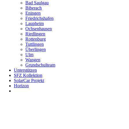
Bad Saulgau
Biberach
Eningen
Friedrichshafen
Laupheim
Ochsenhausen
Riedlingen
Rottenburg
Tuttlingen
Überlingen
Ulm
Wangen
Grundschulteam
Unterstützen
SFZ Kollektion
SolarCar Projekt
Horizon