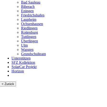
Bad Saulgau
Biberach
Eningen
Friedrichshafen
Laupheim
Ochsenhausen
Riedlingen
Rottenburg
Tuttlingen
Überlingen
Ulm
Wangen
Grundschulteam
Unterstützen
SFZ Kollektion
SolarCar Projekt
Horizon
< Zurück