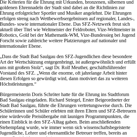
Die Kriterien für die Ehrung mit Urkunden, bronzenen, silbernen und
goldenen Ehrennadeln der Stadt sind dabei an die Richtlinien zur
Ehrung erfolgreicher Sportler und Musiker angelehnt. Die Ehrungen
erfolgen streng nach Wettbewerbsergebnissen auf regionaler, Landes-,
Bundes- sowie internationaler Ebene. Das SFZ-Netzwerk freut sich
aktuell über Titel wie Weltmeister der Feldroboter, Vize-Weltmeister in
Robotics, Gold bei der Mathematik-WM, Vize-Bundessieg bei Jugend
Forscht sowie zahlreiche weitere Platzierungen auf nationaler und
internationaler Ebene.
„Dass die Stadt Bad Saulgau den SFZ-Jugendlichen diese besondere
Art der Wertschätzung entgegenbringt, ist außergewöhnlich und erfüllt
uns mit großem Stolz“, sagt Dr. Rolf Meuther, geschäftsführender
Vorstand des SFZ. „Wenn die enorme, oft jahrelange Arbeit hinter
diesen Erfolgen so gewürdigt wird, dann motiviert das zu weiteren
Höchstleistungen.“
Bürgermeisterin Doris Schröter hatte für die Ehrung ins Stadtforum
Bad Saulgau eingeladen. Richard Striegel, Erster Beigeordneter der
Stadt Bad Saulgau, führte die Ehrungen vertretungsweise durch. Die
Schülerinnen und Schüler erlebten mit ihren Eltern und SFZ-Betreuern
eine würdevolle Preisübergabe mit launigen Programmpunkten, die
einen Einblick in den SFZ-Alltag gaben. Beim anschließenden
Stehempfang wurde, wie immer wenn sich wissenschaftsbegeisterte
Jugendliche, Lehrer und ehrenamtliche Betreuer treffen, bereits an