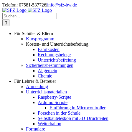
Zum
Telefon: 07581-537726
|
info@sfz-bw.de
Inhalt
springen
Suche
nach:
Für Schüler & Eltern
Kursprogramm
Kosten- und Unterrichtsbefreiung
Fahrtkosten
Rechnungsbelege
Unterrichtsbefreiung
Sicherheitsbestimmungen
Allgemein
Chemie
Für Lehrer & Betreuer
Anmeldung
Unterrichtsmaterialien
Raspberry-Scripte
Arduino Scripte
Einführung in Microcontroller
Forschen in der Schule
Selbstbauteleskop mit 3D-Druckteilen
Wetterballon
Formulare