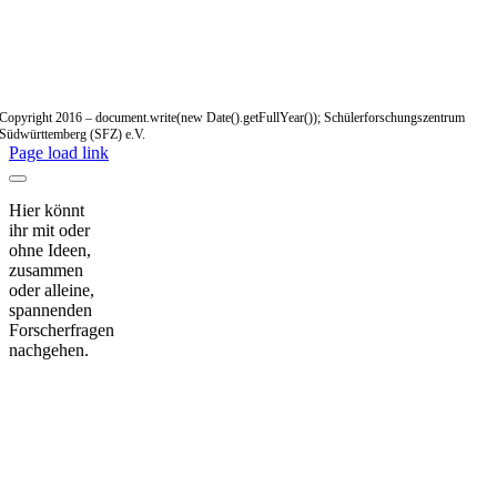
Copyright 2016 – document.write(new Date().getFullYear()); Schülerforschungszentrum
Südwürttemberg (SFZ) e.V.
Page load link
Hier könnt
ihr mit oder
ohne Ideen,
zusammen
oder alleine,
spannenden
Forscherfragen
nachgehen.
Nach
oben