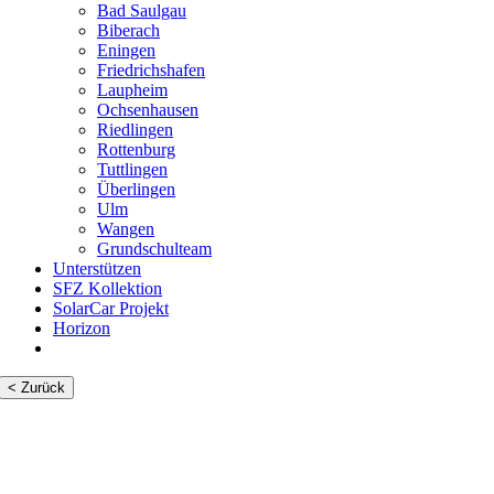
Bad Saulgau
Biberach
Eningen
Friedrichshafen
Laupheim
Ochsenhausen
Riedlingen
Rottenburg
Tuttlingen
Überlingen
Ulm
Wangen
Grundschulteam
Unterstützen
SFZ Kollektion
SolarCar Projekt
Horizon
< Zurück