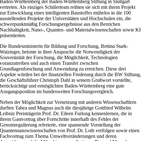
Baden-Württemberg der Baden-Württemberg Stiftung in Stuttgart
vertreten. Als einziges Schülerteam reihten sie sich mit ihrem Projekt
zur Entwicklung eines intelligenten Baustoffes mühelos in die 100
ausstellenden Projekte der Universitäten und Hochschulen ein, die
schwerpunktmäßig Forschungsergebnisse aus den Bereichen
Nachhaltigkeit, Nano-, Quanten- und Materialwissenschaften sowie KI
präsentierten.
Die Bundesministerin für Bildung und Forschung, Bettina Stark-
Watzinger, betonte in ihrer Ansprache die Notwendigkeit der
Souveränität der Forschung, die Möglichkeit, Technologien
voranzutreiben und auch einen Transfer zwischen
Grundlagenforschung und Anwendung zu erreichen. Diese drei
Aspekte würden bei der finanziellen Förderung durch die BW Stiftung
die Geschäftsführer Christoph Dahl in seinem Grußwort vorstellte,
berücksichtigt und ermöglichten Baden-Württemberg eine gute
Ausgangsposition im bundesweiten Forschungsvergleich.
Neben der Möglichkeit zur Vernetzung mit anderen Wissenschaftlern
durften Tabea und Magnus auch die diesjährige Gottfried Wilhelm
Leibniz Preisträgerin Prof. Dr. Eileen Furlong kennenlernen, die in
ihrem Gastvortrag über Fortschritte innerhalb des Feldes der
Genomregulierung referierte, eine spannende Vorstellung der
Quantennanowissenschaften von Prof. Dr. Loth verfolgen sowie einen
Fachvortrag zum Thema Umweltveränderungen und deren