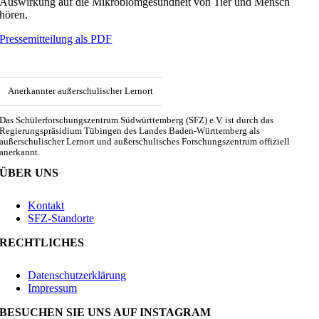
Auswirkung auf die Mikrobiomgesundheit von Tier und Mensch
hören.
Pressemitteilung als PDF
Anerkannter außerschulischer Lernort
Das Schülerforschungszentrum Südwürttemberg (SFZ) e.V. ist durch das
Regierungspräsidium Tübingen des Landes Baden-Württemberg als
außerschulischer Lernort und außerschulisches Forschungszentrum offiziell
anerkannt.
ÜBER UNS
Kontakt
SFZ-Standorte
RECHTLICHES
Datenschutzerklärung
Impressum
BESUCHEN SIE UNS AUF INSTAGRAM