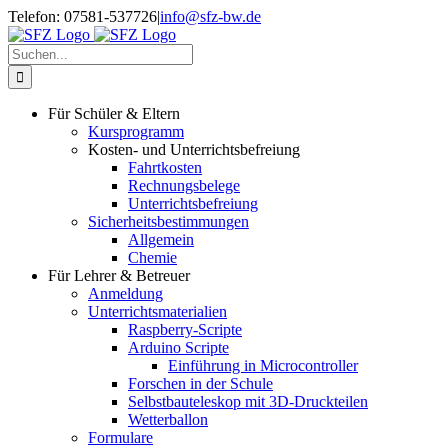
Zum
Telefon: 07581-537726
|
info@sfz-bw.de
Inhalt
springen
Suche
nach:
Für Schüler & Eltern
Kursprogramm
Kosten- und Unterrichtsbefreiung
Fahrtkosten
Rechnungsbelege
Unterrichtsbefreiung
Sicherheitsbestimmungen
Allgemein
Chemie
Für Lehrer & Betreuer
Anmeldung
Unterrichtsmaterialien
Raspberry-Scripte
Arduino Scripte
Einführung in Microcontroller
Forschen in der Schule
Selbstbauteleskop mit 3D-Druckteilen
Wetterballon
Formulare