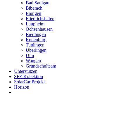
Bad Saulgau
Biberach
Eningen
Friedrichshafen
Laupheim
Ochsenhausen
Riedlingen
Rottenburg
Tuttlingen
Überlingen
Ulm
Wangen
Grundschulteam
Unterstützen
SFZ Kollektion
SolarCar Projekt
Horizon