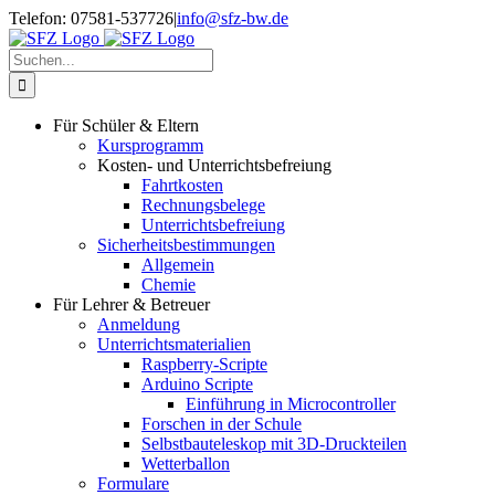
Zum
Telefon: 07581-537726
|
info@sfz-bw.de
Inhalt
springen
Suche
nach:
Für Schüler & Eltern
Kursprogramm
Kosten- und Unterrichtsbefreiung
Fahrtkosten
Rechnungsbelege
Unterrichtsbefreiung
Sicherheitsbestimmungen
Allgemein
Chemie
Für Lehrer & Betreuer
Anmeldung
Unterrichtsmaterialien
Raspberry-Scripte
Arduino Scripte
Einführung in Microcontroller
Forschen in der Schule
Selbstbauteleskop mit 3D-Druckteilen
Wetterballon
Formulare