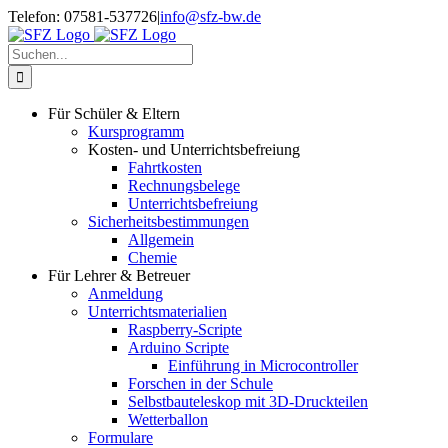
Zum
Telefon: 07581-537726
|
info@sfz-bw.de
Inhalt
springen
Suche
nach:
Für Schüler & Eltern
Kursprogramm
Kosten- und Unterrichtsbefreiung
Fahrtkosten
Rechnungsbelege
Unterrichtsbefreiung
Sicherheitsbestimmungen
Allgemein
Chemie
Für Lehrer & Betreuer
Anmeldung
Unterrichtsmaterialien
Raspberry-Scripte
Arduino Scripte
Einführung in Microcontroller
Forschen in der Schule
Selbstbauteleskop mit 3D-Druckteilen
Wetterballon
Formulare