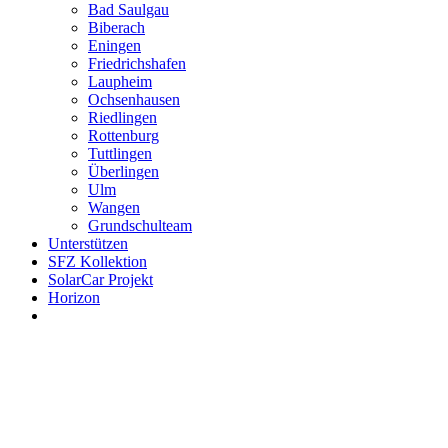
Bad Saulgau
Biberach
Eningen
Friedrichshafen
Laupheim
Ochsenhausen
Riedlingen
Rottenburg
Tuttlingen
Überlingen
Ulm
Wangen
Grundschulteam
Unterstützen
SFZ Kollektion
SolarCar Projekt
Horizon