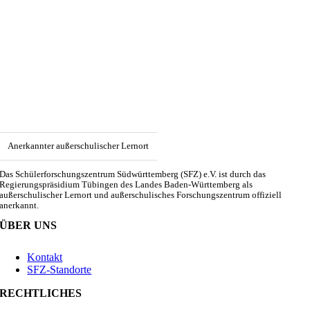
Anerkannter außerschulischer Lernort
Das Schülerforschungszentrum Südwürttemberg (SFZ) e.V. ist durch das
Regierungspräsidium Tübingen des Landes Baden-Württemberg als
außerschulischer Lernort und außerschulisches Forschungszentrum offiziell
anerkannt.
ÜBER UNS
Kontakt
SFZ-Standorte
RECHTLICHES