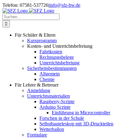
Zum
Telefon: 07581-537726
|
info@sfz-bw.de
Inhalt
springen
Suche
nach:
Für Schüler & Eltern
Kursprogramm
Kosten- und Unterrichtsbefreiung
Fahrtkosten
Rechnungsbelege
Unterrichtsbefreiung
Sicherheitsbestimmungen
Allgemein
Chemie
Für Lehrer & Betreuer
Anmeldung
Unterrichtsmaterialien
Raspberry-Scripte
Arduino Scripte
Einführung in Microcontroller
Forschen in der Schule
Selbstbauteleskop mit 3D-Druckteilen
Wetterballon
Formulare