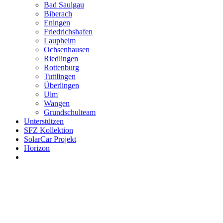
Bad Saulgau
Biberach
Eningen
Friedrichshafen
Laupheim
Ochsenhausen
Riedlingen
Rottenburg
Tuttlingen
Überlingen
Ulm
Wangen
Grundschulteam
Unterstützen
SFZ Kollektion
SolarCar Projekt
Horizon