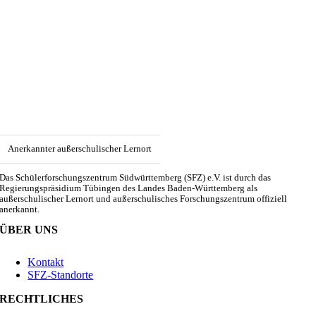
Anerkannter außerschulischer Lernort
Das Schülerforschungszentrum Südwürttemberg (SFZ) e.V. ist durch das
Regierungspräsidium Tübingen des Landes Baden-Württemberg als
außerschulischer Lernort und außerschulisches Forschungszentrum offiziell
anerkannt.
ÜBER UNS
Kontakt
SFZ-Standorte
RECHTLICHES