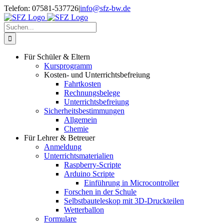
Zum
Telefon: 07581-537726
|
info@sfz-bw.de
Inhalt
springen
Suche
nach:
Für Schüler & Eltern
Kursprogramm
Kosten- und Unterrichtsbefreiung
Fahrtkosten
Rechnungsbelege
Unterrichtsbefreiung
Sicherheitsbestimmungen
Allgemein
Chemie
Für Lehrer & Betreuer
Anmeldung
Unterrichtsmaterialien
Raspberry-Scripte
Arduino Scripte
Einführung in Microcontroller
Forschen in der Schule
Selbstbauteleskop mit 3D-Druckteilen
Wetterballon
Formulare