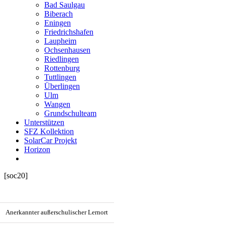
Bad Saulgau
Biberach
Eningen
Friedrichshafen
Laupheim
Ochsenhausen
Riedlingen
Rottenburg
Tuttlingen
Überlingen
Ulm
Wangen
Grundschulteam
Unterstützen
SFZ Kollektion
SolarCar Projekt
Horizon
[soc20]
Anerkannter außerschulischer Lernort