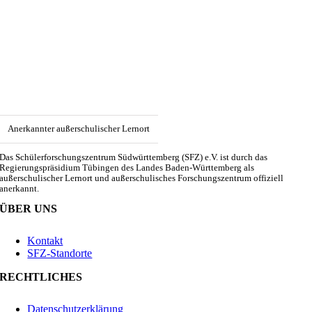
Anerkannter außerschulischer Lernort
Das Schülerforschungszentrum Südwürttemberg (SFZ) e.V. ist durch das
Regierungspräsidium Tübingen des Landes Baden-Württemberg als
außerschulischer Lernort und außerschulisches Forschungszentrum offiziell
anerkannt.
ÜBER UNS
Kontakt
SFZ-Standorte
RECHTLICHES
Datenschutzerklärung