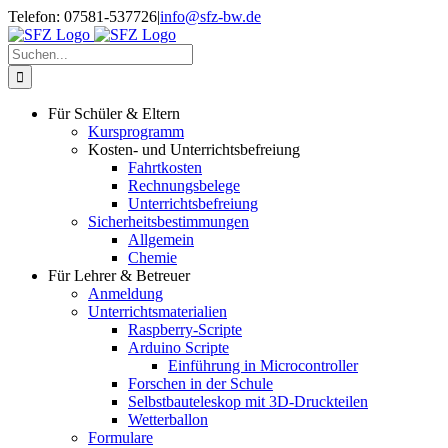
Zum
Telefon: 07581-537726
|
info@sfz-bw.de
Inhalt
springen
Suche
nach:
Für Schüler & Eltern
Kursprogramm
Kosten- und Unterrichtsbefreiung
Fahrtkosten
Rechnungsbelege
Unterrichtsbefreiung
Sicherheitsbestimmungen
Allgemein
Chemie
Für Lehrer & Betreuer
Anmeldung
Unterrichtsmaterialien
Raspberry-Scripte
Arduino Scripte
Einführung in Microcontroller
Forschen in der Schule
Selbstbauteleskop mit 3D-Druckteilen
Wetterballon
Formulare