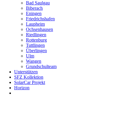
Bad Saulgau
Biberach
Eningen
Friedrichshafen
Laupheim
Ochsenhausen
Riedlingen
Rottenburg
Tuttlingen
Überlingen
Ulm
Wangen
Grundschulteam
Unterstützen
SFZ Kollektion
SolarCar Projekt
Horizon