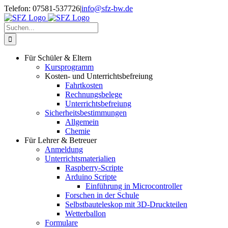
Zum
Telefon: 07581-537726
|
info@sfz-bw.de
Inhalt
springen
Suche
nach:
Für Schüler & Eltern
Kursprogramm
Kosten- und Unterrichtsbefreiung
Fahrtkosten
Rechnungsbelege
Unterrichtsbefreiung
Sicherheitsbestimmungen
Allgemein
Chemie
Für Lehrer & Betreuer
Anmeldung
Unterrichtsmaterialien
Raspberry-Scripte
Arduino Scripte
Einführung in Microcontroller
Forschen in der Schule
Selbstbauteleskop mit 3D-Druckteilen
Wetterballon
Formulare