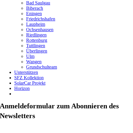
Bad Saulgau
Biberach
Eningen
Friedrichshafen
Laupheim
Ochsenhausen
Riedlingen
Rottenburg
Tuttlingen
Überlingen
Ulm
Wangen
Grundschulteam
Unterstützen
SFZ Kollektion
SolarCar Projekt
Horizon
Anmeldeformular zum Abonnieren des
Newsletters