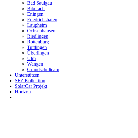
Bad Saulgau
Biberach
Eningen
Friedrichshafen
Laupheim
Ochsenhausen
Riedlingen
Rottenburg
Tuttlingen
Überlingen
Ulm
Wangen
Grundschulteam
Unterstützen
SFZ Kollektion
SolarCar Projekt
Horizon