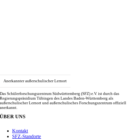
Anerkannter außerschulischer Lernort
Das Schülerforschungszentrum Südwürttemberg (SFZ) e.V. ist durch das
Regierungspräsidium Tübingen des Landes Baden-Württemberg als
außerschulischer Lernort und außerschulisches Forschungszentrum offiziell
anerkannt.
ÜBER UNS
Kontakt
SFZ-Standorte