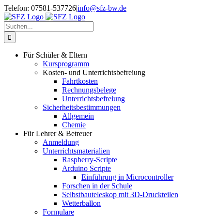
Zum
Telefon: 07581-537726
|
info@sfz-bw.de
Inhalt
springen
Suche
nach:
Für Schüler & Eltern
Kursprogramm
Kosten- und Unterrichtsbefreiung
Fahrtkosten
Rechnungsbelege
Unterrichtsbefreiung
Sicherheitsbestimmungen
Allgemein
Chemie
Für Lehrer & Betreuer
Anmeldung
Unterrichtsmaterialien
Raspberry-Scripte
Arduino Scripte
Einführung in Microcontroller
Forschen in der Schule
Selbstbauteleskop mit 3D-Druckteilen
Wetterballon
Formulare