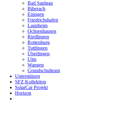
Bad Saulgau
Biberach
Eningen
Friedrichshafen
Laupheim
Ochsenhausen
Riedlingen
Rottenburg
Tuttlingen
Überlingen
Ulm
Wangen
Grundschulteam
Unterstützen
SFZ Kollektion
SolarCar Projekt
Horizon