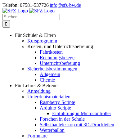
Zum
Telefon: 07581-537726
|
info@sfz-bw.de
Inhalt
springen
Suche
nach:
Für Schüler & Eltern
Kursprogramm
Kosten- und Unterrichtsbefreiung
Fahrtkosten
Rechnungsbelege
Unterrichtsbefreiung
Sicherheitsbestimmungen
Allgemein
Chemie
Für Lehrer & Betreuer
Anmeldung
Unterrichtsmaterialien
Raspberry-Scripte
Arduino Scripte
Einführung in Microcontroller
Forschen in der Schule
Selbstbauteleskop mit 3D-Druckteilen
Wetterballon
Formulare