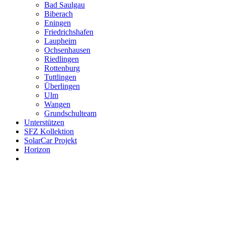
Bad Saulgau
Biberach
Eningen
Friedrichshafen
Laupheim
Ochsenhausen
Riedlingen
Rottenburg
Tuttlingen
Überlingen
Ulm
Wangen
Grundschulteam
Unterstützen
SFZ Kollektion
SolarCar Projekt
Horizon