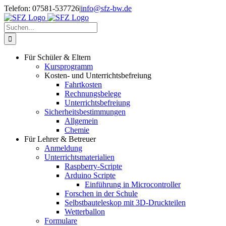
Zum
Telefon: 07581-537726
|
info@sfz-bw.de
Inhalt
springen
Suche
nach:
Für Schüler & Eltern
Kursprogramm
Kosten- und Unterrichtsbefreiung
Fahrtkosten
Rechnungsbelege
Unterrichtsbefreiung
Sicherheitsbestimmungen
Allgemein
Chemie
Für Lehrer & Betreuer
Anmeldung
Unterrichtsmaterialien
Raspberry-Scripte
Arduino Scripte
Einführung in Microcontroller
Forschen in der Schule
Selbstbauteleskop mit 3D-Druckteilen
Wetterballon
Formulare