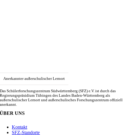
Anerkannter außerschulischer Lernort
Das Schülerforschungszentrum Südwürttemberg (SFZ) e.V. ist durch das
Regierungspräsidium Tübingen des Landes Baden-Württemberg als
außerschulischer Lernort und außerschulisches Forschungszentrum offiziell
anerkannt.
ÜBER UNS
Kontakt
SFZ-Standorte