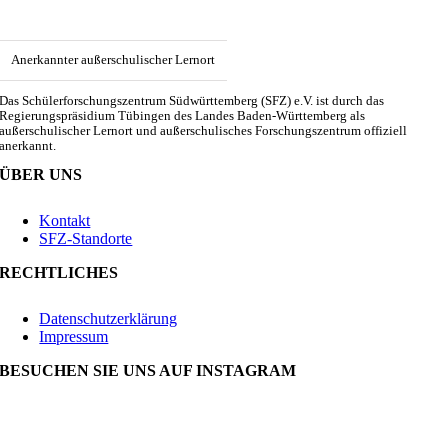
Anerkannter außerschulischer Lernort
Das Schülerforschungszentrum Südwürttemberg (SFZ) e.V. ist durch das
Regierungspräsidium Tübingen des Landes Baden-Württemberg als
außerschulischer Lernort und außerschulisches Forschungszentrum offiziell
anerkannt.
ÜBER UNS
Kontakt
SFZ-Standorte
RECHTLICHES
Datenschutzerklärung
Impressum
BESUCHEN SIE UNS AUF INSTAGRAM