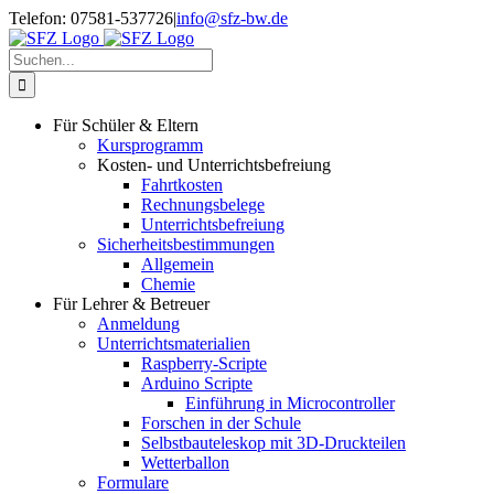
Zum
Telefon: 07581-537726
|
info@sfz-bw.de
Inhalt
springen
Suche
nach:
Für Schüler & Eltern
Kursprogramm
Kosten- und Unterrichtsbefreiung
Fahrtkosten
Rechnungsbelege
Unterrichtsbefreiung
Sicherheitsbestimmungen
Allgemein
Chemie
Für Lehrer & Betreuer
Anmeldung
Unterrichtsmaterialien
Raspberry-Scripte
Arduino Scripte
Einführung in Microcontroller
Forschen in der Schule
Selbstbauteleskop mit 3D-Druckteilen
Wetterballon
Formulare