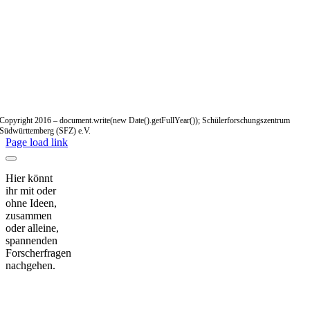
Copyright 2016 – document.write(new Date().getFullYear()); Schülerforschungszentrum
Südwürttemberg (SFZ) e.V.
Page load link
Hier könnt
ihr mit oder
ohne Ideen,
zusammen
oder alleine,
spannenden
Forscherfragen
nachgehen.
Nach
oben