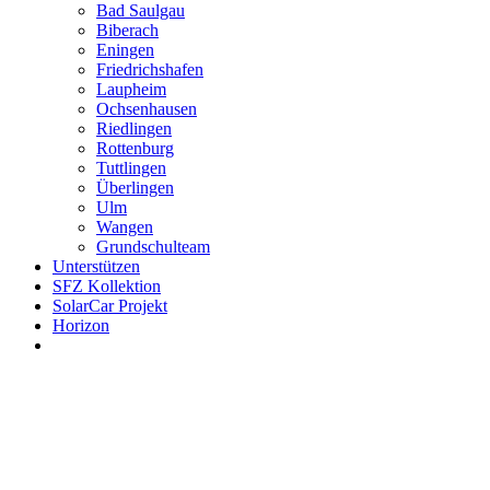
Bad Saulgau
Biberach
Eningen
Friedrichshafen
Laupheim
Ochsenhausen
Riedlingen
Rottenburg
Tuttlingen
Überlingen
Ulm
Wangen
Grundschulteam
Unterstützen
SFZ Kollektion
SolarCar Projekt
Horizon