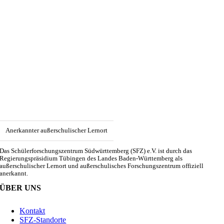
Anerkannter außerschulischer Lernort
Das Schülerforschungszentrum Südwürttemberg (SFZ) e.V. ist durch das
Regierungspräsidium Tübingen des Landes Baden-Württemberg als
außerschulischer Lernort und außerschulisches Forschungszentrum offiziell
anerkannt.
ÜBER UNS
Kontakt
SFZ-Standorte