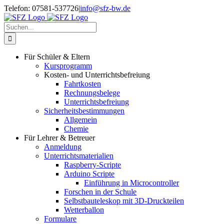
Zum
Telefon: 07581-537726
|
info@sfz-bw.de
Inhalt
springen
Suche
nach:
Für Schüler & Eltern
Kursprogramm
Kosten- und Unterrichtsbefreiung
Fahrtkosten
Rechnungsbelege
Unterrichtsbefreiung
Sicherheitsbestimmungen
Allgemein
Chemie
Für Lehrer & Betreuer
Anmeldung
Unterrichtsmaterialien
Raspberry-Scripte
Arduino Scripte
Einführung in Microcontroller
Forschen in der Schule
Selbstbauteleskop mit 3D-Druckteilen
Wetterballon
Formulare