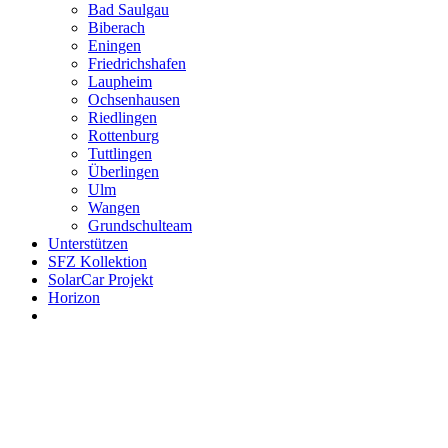
Bad Saulgau
Biberach
Eningen
Friedrichshafen
Laupheim
Ochsenhausen
Riedlingen
Rottenburg
Tuttlingen
Überlingen
Ulm
Wangen
Grundschulteam
Unterstützen
SFZ Kollektion
SolarCar Projekt
Horizon