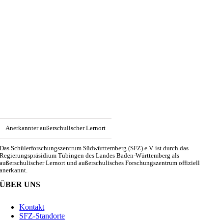
Anerkannter außerschulischer Lernort
Das Schülerforschungszentrum Südwürttemberg (SFZ) e.V. ist durch das
Regierungspräsidium Tübingen des Landes Baden-Württemberg als
außerschulischer Lernort und außerschulisches Forschungszentrum offiziell
anerkannt.
ÜBER UNS
Kontakt
SFZ-Standorte