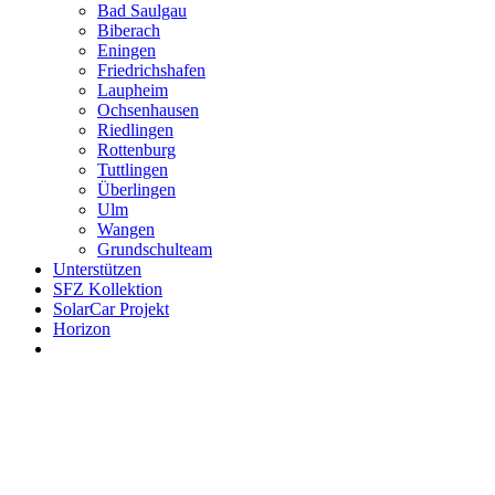
Bad Saulgau
Biberach
Eningen
Friedrichshafen
Laupheim
Ochsenhausen
Riedlingen
Rottenburg
Tuttlingen
Überlingen
Ulm
Wangen
Grundschulteam
Unterstützen
SFZ Kollektion
SolarCar Projekt
Horizon