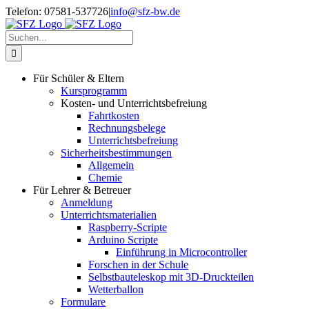
Zum
Telefon: 07581-537726
|
info@sfz-bw.de
Inhalt
springen
Suche
nach:
Für Schüler & Eltern
Kursprogramm
Kosten- und Unterrichtsbefreiung
Fahrtkosten
Rechnungsbelege
Unterrichtsbefreiung
Sicherheitsbestimmungen
Allgemein
Chemie
Für Lehrer & Betreuer
Anmeldung
Unterrichtsmaterialien
Raspberry-Scripte
Arduino Scripte
Einführung in Microcontroller
Forschen in der Schule
Selbstbauteleskop mit 3D-Druckteilen
Wetterballon
Formulare