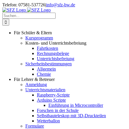
Zum
Telefon: 07581-537726
|
info@sfz-bw.de
Inhalt
springen
Suche
nach:
Für Schüler & Eltern
Kursprogramm
Kosten- und Unterrichtsbefreiung
Fahrtkosten
Rechnungsbelege
Unterrichtsbefreiung
Sicherheitsbestimmungen
Allgemein
Chemie
Für Lehrer & Betreuer
Anmeldung
Unterrichtsmaterialien
Raspberry-Scripte
Arduino Scripte
Einführung in Microcontroller
Forschen in der Schule
Selbstbauteleskop mit 3D-Druckteilen
Wetterballon
Formulare