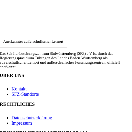
Anerkannter außerschulischer Lernort
Das Schülerforschungszentrum Südwürttemberg (SFZ) e.V. ist durch das
Regierungspräsidium Tübingen des Landes Baden-Württemberg als
außerschulischer Lernort und außerschulisches Forschungszentrum offiziell
anerkannt.
ÜBER UNS
Kontakt
SFZ-Standorte
RECHTLICHES
Datenschutzerklärung
Impressum