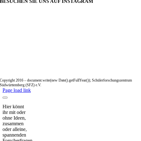
BESUCHEN SIE UNS AUF INSTAGRAM
Copyright 2016 – document.write(new Date().getFullYear()); Schülerforschungszentrum
Südwürttemberg (SFZ) e.V.
Page load link
Hier könnt
ihr mit oder
ohne Ideen,
zusammen
oder alleine,
spannenden
Forscherfragen