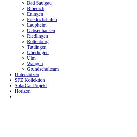
Bad Saulgau
Biberach
Eningen
Friedrichshafen
Laupheim
Ochsenhausen
Riedlingen
Rottenburg
Tuttlingen
Überlingen
Ulm
Wangen
Grundschulteam
Unterstützen
SFZ Kollektion
SolarCar Projekt
Horizon