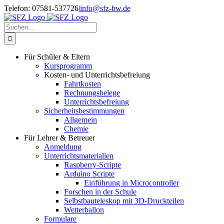
Zum
Telefon: 07581-537726
|
info@sfz-bw.de
Inhalt
springen
Suche
nach:
Für Schüler & Eltern
Kursprogramm
Kosten- und Unterrichtsbefreiung
Fahrtkosten
Rechnungsbelege
Unterrichtsbefreiung
Sicherheitsbestimmungen
Allgemein
Chemie
Für Lehrer & Betreuer
Anmeldung
Unterrichtsmaterialien
Raspberry-Scripte
Arduino Scripte
Einführung in Microcontroller
Forschen in der Schule
Selbstbauteleskop mit 3D-Druckteilen
Wetterballon
Formulare