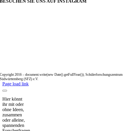
BESUCHEN SIE UNS AUF INSTAGRAM
Copyright 2016 – document.write(new Date().getFullYear()); Schülerforschungszentrum
Südwürttemberg (SFZ) e.V.
Page load link
Hier könnt
ihr mit oder
ohne Ideen,
zusammen
oder alleine,
spannenden
Forscherfragen