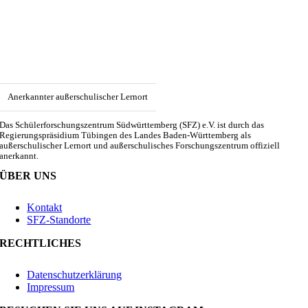
Anerkannter außerschulischer Lernort
Das Schülerforschungszentrum Südwürttemberg (SFZ) e.V. ist durch das
Regierungspräsidium Tübingen des Landes Baden-Württemberg als
außerschulischer Lernort und außerschulisches Forschungszentrum offiziell
anerkannt.
ÜBER UNS
Kontakt
SFZ-Standorte
RECHTLICHES
Datenschutzerklärung
Impressum