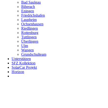
Bad Saulgau
Biberach
Eningen
Friedrichshafen
Laupheim
Ochsenhausen
Riedlingen
Rottenburg
Tuttlingen
Überlingen
Ulm
Wangen
Grundschulteam
Unterstützen
SFZ Kollektion
SolarCar Projekt
Horizon