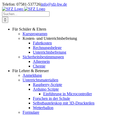
Zum
Telefon: 07581-537726
|
info@sfz-bw.de
Inhalt
springen
Suche
nach:
Für Schüler & Eltern
Kursprogramm
Kosten- und Unterrichtsbefreiung
Fahrtkosten
Rechnungsbelege
Unterrichtsbefreiung
Sicherheitsbestimmungen
Allgemein
Chemie
Für Lehrer & Betreuer
Anmeldung
Unterrichtsmaterialien
Raspberry-Scripte
Arduino Scripte
Einführung in Microcontroller
Forschen in der Schule
Selbstbauteleskop mit 3D-Druckteilen
Wetterballon
Formulare