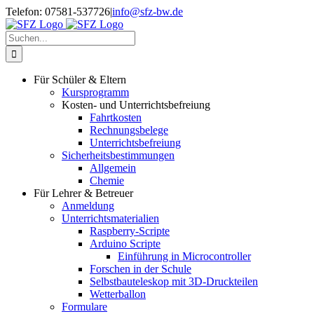
Zum
Telefon: 07581-537726
|
info@sfz-bw.de
Inhalt
springen
Suche
nach:
Für Schüler & Eltern
Kursprogramm
Kosten- und Unterrichtsbefreiung
Fahrtkosten
Rechnungsbelege
Unterrichtsbefreiung
Sicherheitsbestimmungen
Allgemein
Chemie
Für Lehrer & Betreuer
Anmeldung
Unterrichtsmaterialien
Raspberry-Scripte
Arduino Scripte
Einführung in Microcontroller
Forschen in der Schule
Selbstbauteleskop mit 3D-Druckteilen
Wetterballon
Formulare