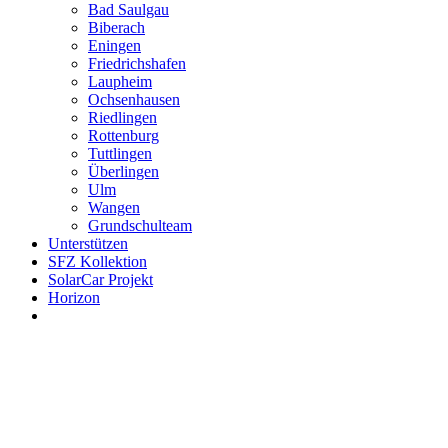
Bad Saulgau
Biberach
Eningen
Friedrichshafen
Laupheim
Ochsenhausen
Riedlingen
Rottenburg
Tuttlingen
Überlingen
Ulm
Wangen
Grundschulteam
Unterstützen
SFZ Kollektion
SolarCar Projekt
Horizon