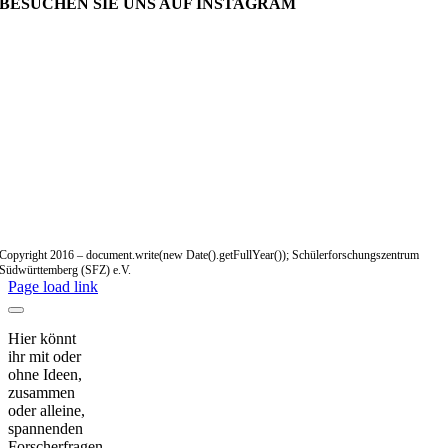
BESUCHEN SIE UNS AUF INSTAGRAM
Copyright 2016 – document.write(new Date().getFullYear()); Schülerforschungszentrum
Südwürttemberg (SFZ) e.V.
Page load link
Hier könnt
ihr mit oder
ohne Ideen,
zusammen
oder alleine,
spannenden
Forscherfragen