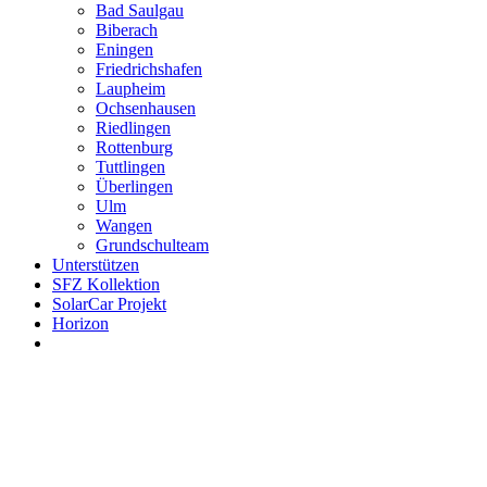
Bad Saulgau
Biberach
Eningen
Friedrichshafen
Laupheim
Ochsenhausen
Riedlingen
Rottenburg
Tuttlingen
Überlingen
Ulm
Wangen
Grundschulteam
Unterstützen
SFZ Kollektion
SolarCar Projekt
Horizon