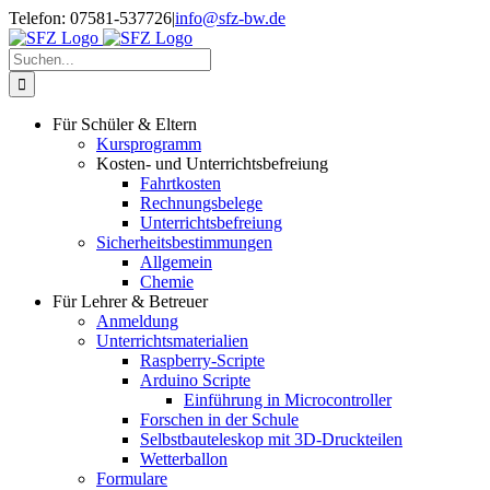
Zum
Telefon: 07581-537726
|
info@sfz-bw.de
Inhalt
springen
Suche
nach:
Für Schüler & Eltern
Kursprogramm
Kosten- und Unterrichtsbefreiung
Fahrtkosten
Rechnungsbelege
Unterrichtsbefreiung
Sicherheitsbestimmungen
Allgemein
Chemie
Für Lehrer & Betreuer
Anmeldung
Unterrichtsmaterialien
Raspberry-Scripte
Arduino Scripte
Einführung in Microcontroller
Forschen in der Schule
Selbstbauteleskop mit 3D-Druckteilen
Wetterballon
Formulare