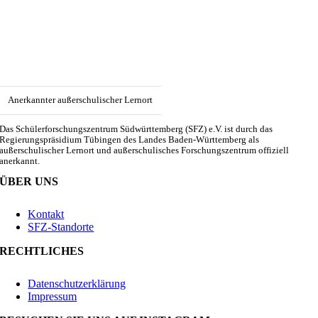
Anerkannter außerschulischer Lernort
Das Schülerforschungszentrum Südwürttemberg (SFZ) e.V. ist durch das
Regierungspräsidium Tübingen des Landes Baden-Württemberg als
außerschulischer Lernort und außerschulisches Forschungszentrum offiziell
anerkannt.
ÜBER UNS
Kontakt
SFZ-Standorte
RECHTLICHES
Datenschutzerklärung
Impressum