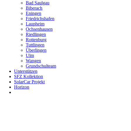
Bad Saulgau
Biberach
Eningen
Friedrichshafen
Laupheim
Ochsenhausen
Riedlingen
Rottenburg
Tuttlingen
Überlingen
Ulm
Wangen
Grundschulteam
Unterstützen
SFZ Kollektion
SolarCar Projekt
Horizon