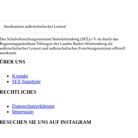
Anerkannter außerschulischer Lernort
Das Schülerforschungszentrum Südwürttemberg (SFZ) e.V. ist durch das
Regierungspräsidium Tübingen des Landes Baden-Württemberg als
außerschulischer Lernort und außerschulisches Forschungszentrum offiziell
anerkannt.
ÜBER UNS
Kontakt
SFZ-Standorte
RECHTLICHES
Datenschutzerklärung
Impressum
BESUCHEN SIE UNS AUF INSTAGRAM