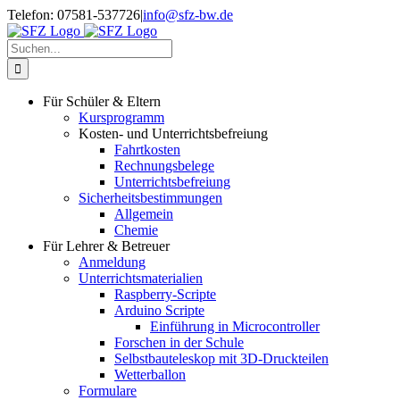
Zum
Telefon: 07581-537726
|
info@sfz-bw.de
Inhalt
springen
Suche
nach:
Für Schüler & Eltern
Kursprogramm
Kosten- und Unterrichtsbefreiung
Fahrtkosten
Rechnungsbelege
Unterrichtsbefreiung
Sicherheitsbestimmungen
Allgemein
Chemie
Für Lehrer & Betreuer
Anmeldung
Unterrichtsmaterialien
Raspberry-Scripte
Arduino Scripte
Einführung in Microcontroller
Forschen in der Schule
Selbstbauteleskop mit 3D-Druckteilen
Wetterballon
Formulare