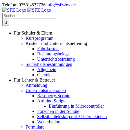
Zum
Telefon: 07581-537726
|
info@sfz-bw.de
Inhalt
springen
Suche
nach:
Für Schüler & Eltern
Kursprogramm
Kosten- und Unterrichtsbefreiung
Fahrtkosten
Rechnungsbelege
Unterrichtsbefreiung
Sicherheitsbestimmungen
Allgemein
Chemie
Für Lehrer & Betreuer
Anmeldung
Unterrichtsmaterialien
Raspberry-Scripte
Arduino Scripte
Einführung in Microcontroller
Forschen in der Schule
Selbstbauteleskop mit 3D-Druckteilen
Wetterballon
Formulare