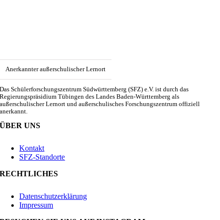
Anerkannter außerschulischer Lernort
Das Schülerforschungszentrum Südwürttemberg (SFZ) e.V. ist durch das
Regierungspräsidium Tübingen des Landes Baden-Württemberg als
außerschulischer Lernort und außerschulisches Forschungszentrum offiziell
anerkannt.
ÜBER UNS
Kontakt
SFZ-Standorte
RECHTLICHES
Datenschutzerklärung
Impressum