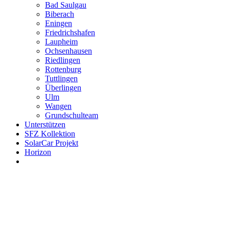
Bad Saulgau
Biberach
Eningen
Friedrichshafen
Laupheim
Ochsenhausen
Riedlingen
Rottenburg
Tuttlingen
Überlingen
Ulm
Wangen
Grundschulteam
Unterstützen
SFZ Kollektion
SolarCar Projekt
Horizon