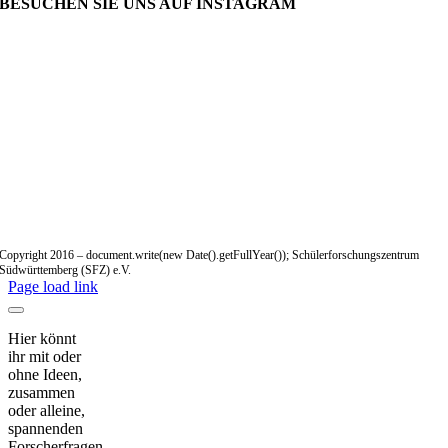
BESUCHEN SIE UNS AUF INSTAGRAM
Copyright 2016 – document.write(new Date().getFullYear()); Schülerforschungszentrum
Südwürttemberg (SFZ) e.V.
Page load link
Hier könnt
ihr mit oder
ohne Ideen,
zusammen
oder alleine,
spannenden
Forscherfragen