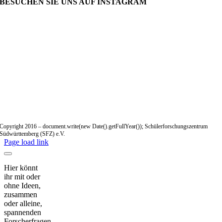
BESUCHEN SIE UNS AUF INSTAGRAM
Copyright 2016 – document.write(new Date().getFullYear()); Schülerforschungszentrum
Südwürttemberg (SFZ) e.V.
Page load link
Hier könnt
ihr mit oder
ohne Ideen,
zusammen
oder alleine,
spannenden
Forscherfragen