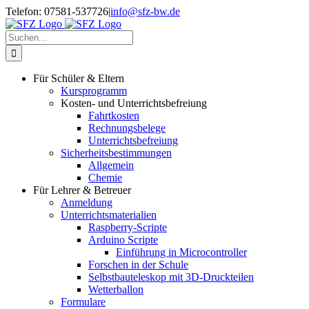
Zum
Telefon: 07581-537726
|
info@sfz-bw.de
Inhalt
springen
Suche
nach:
Für Schüler & Eltern
Kursprogramm
Kosten- und Unterrichtsbefreiung
Fahrtkosten
Rechnungsbelege
Unterrichtsbefreiung
Sicherheitsbestimmungen
Allgemein
Chemie
Für Lehrer & Betreuer
Anmeldung
Unterrichtsmaterialien
Raspberry-Scripte
Arduino Scripte
Einführung in Microcontroller
Forschen in der Schule
Selbstbauteleskop mit 3D-Druckteilen
Wetterballon
Formulare