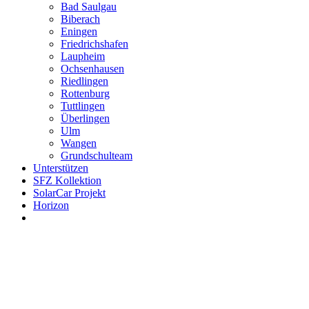
Bad Saulgau
Biberach
Eningen
Friedrichshafen
Laupheim
Ochsenhausen
Riedlingen
Rottenburg
Tuttlingen
Überlingen
Ulm
Wangen
Grundschulteam
Unterstützen
SFZ Kollektion
SolarCar Projekt
Horizon