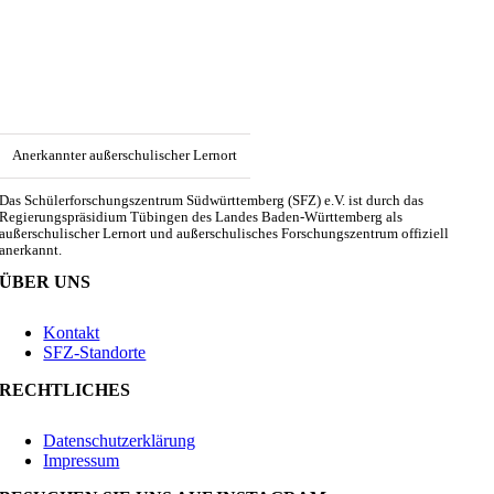
Anerkannter außerschulischer Lernort
Das Schülerforschungszentrum Südwürttemberg (SFZ) e.V. ist durch das
Regierungspräsidium Tübingen des Landes Baden-Württemberg als
außerschulischer Lernort und außerschulisches Forschungszentrum offiziell
anerkannt.
ÜBER UNS
Kontakt
SFZ-Standorte
RECHTLICHES
Datenschutzerklärung
Impressum