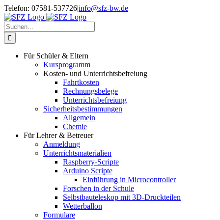
Zum
Telefon: 07581-537726
|
info@sfz-bw.de
Inhalt
springen
Suche
nach:
Für Schüler & Eltern
Kursprogramm
Kosten- und Unterrichtsbefreiung
Fahrtkosten
Rechnungsbelege
Unterrichtsbefreiung
Sicherheitsbestimmungen
Allgemein
Chemie
Für Lehrer & Betreuer
Anmeldung
Unterrichtsmaterialien
Raspberry-Scripte
Arduino Scripte
Einführung in Microcontroller
Forschen in der Schule
Selbstbauteleskop mit 3D-Druckteilen
Wetterballon
Formulare