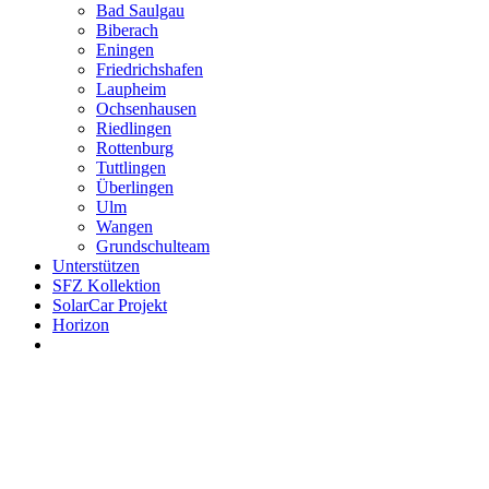
Bad Saulgau
Biberach
Eningen
Friedrichshafen
Laupheim
Ochsenhausen
Riedlingen
Rottenburg
Tuttlingen
Überlingen
Ulm
Wangen
Grundschulteam
Unterstützen
SFZ Kollektion
SolarCar Projekt
Horizon