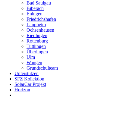
Bad Saulgau
Biberach
Eningen
Friedrichshafen
Laupheim
Ochsenhausen
Riedlingen
Rottenburg
Tuttlingen
Überlingen
Ulm
Wangen
Grundschulteam
Unterstützen
SFZ Kollektion
SolarCar Projekt
Horizon