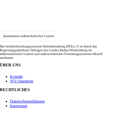
Anerkannter außerschulischer Lernort
Das Schülerforschungszentrum Südwürttemberg (SFZ) e.V. ist durch das
Regierungspräsidium Tübingen des Landes Baden-Württemberg als
außerschulischer Lernort und außerschulisches Forschungszentrum offiziell
anerkannt.
ÜBER UNS
Kontakt
SFZ-Standorte
RECHTLICHES
Datenschutzerklärung
Impressum