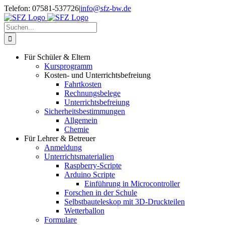
Zum
Telefon: 07581-537726
|
info@sfz-bw.de
Inhalt
springen
Suche
nach:
Für Schüler & Eltern
Kursprogramm
Kosten- und Unterrichtsbefreiung
Fahrtkosten
Rechnungsbelege
Unterrichtsbefreiung
Sicherheitsbestimmungen
Allgemein
Chemie
Für Lehrer & Betreuer
Anmeldung
Unterrichtsmaterialien
Raspberry-Scripte
Arduino Scripte
Einführung in Microcontroller
Forschen in der Schule
Selbstbauteleskop mit 3D-Druckteilen
Wetterballon
Formulare