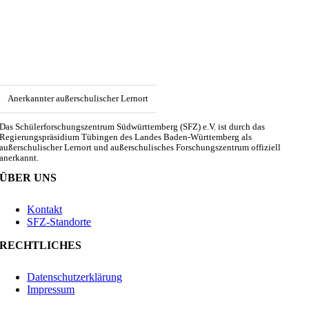
Anerkannter außerschulischer Lernort
Das Schülerforschungszentrum Südwürttemberg (SFZ) e.V. ist durch das
Regierungspräsidium Tübingen des Landes Baden-Württemberg als
außerschulischer Lernort und außerschulisches Forschungszentrum offiziell
anerkannt.
ÜBER UNS
Kontakt
SFZ-Standorte
RECHTLICHES
Datenschutzerklärung
Impressum