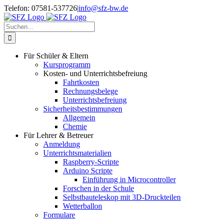
Zum
Telefon: 07581-537726
|
info@sfz-bw.de
Inhalt
springen
Suche
nach:
Für Schüler & Eltern
Kursprogramm
Kosten- und Unterrichtsbefreiung
Fahrtkosten
Rechnungsbelege
Unterrichtsbefreiung
Sicherheitsbestimmungen
Allgemein
Chemie
Für Lehrer & Betreuer
Anmeldung
Unterrichtsmaterialien
Raspberry-Scripte
Arduino Scripte
Einführung in Microcontroller
Forschen in der Schule
Selbstbauteleskop mit 3D-Druckteilen
Wetterballon
Formulare