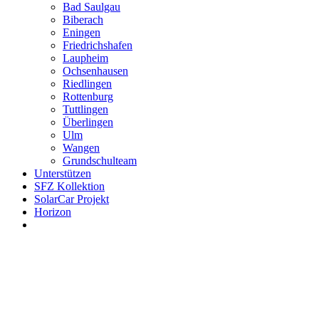
Bad Saulgau
Biberach
Eningen
Friedrichshafen
Laupheim
Ochsenhausen
Riedlingen
Rottenburg
Tuttlingen
Überlingen
Ulm
Wangen
Grundschulteam
Unterstützen
SFZ Kollektion
SolarCar Projekt
Horizon