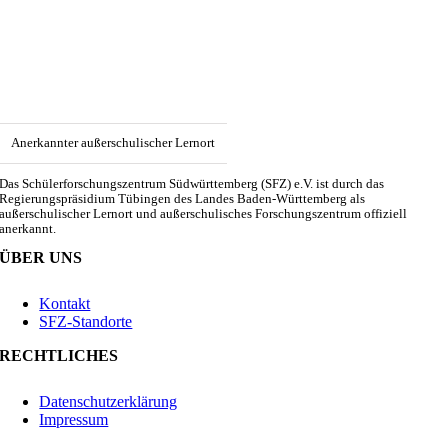
Anerkannter außerschulischer Lernort
Das Schülerforschungszentrum Südwürttemberg (SFZ) e.V. ist durch das
Regierungspräsidium Tübingen des Landes Baden-Württemberg als
außerschulischer Lernort und außerschulisches Forschungszentrum offiziell
anerkannt.
ÜBER UNS
Kontakt
SFZ-Standorte
RECHTLICHES
Datenschutzerklärung
Impressum