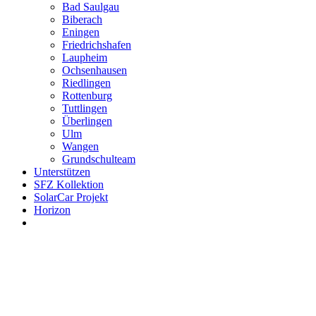
Bad Saulgau
Biberach
Eningen
Friedrichshafen
Laupheim
Ochsenhausen
Riedlingen
Rottenburg
Tuttlingen
Überlingen
Ulm
Wangen
Grundschulteam
Unterstützen
SFZ Kollektion
SolarCar Projekt
Horizon