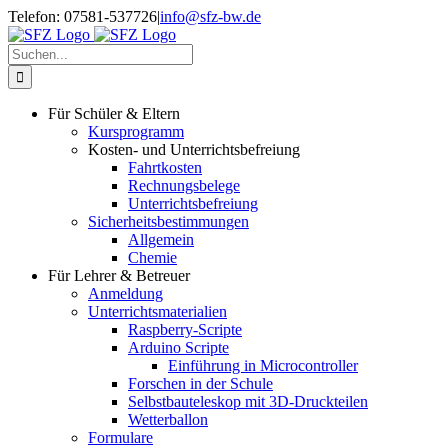
Zum
Telefon: 07581-537726
|
info@sfz-bw.de
Inhalt
springen
Suche
nach:
Für Schüler & Eltern
Kursprogramm
Kosten- und Unterrichtsbefreiung
Fahrtkosten
Rechnungsbelege
Unterrichtsbefreiung
Sicherheitsbestimmungen
Allgemein
Chemie
Für Lehrer & Betreuer
Anmeldung
Unterrichtsmaterialien
Raspberry-Scripte
Arduino Scripte
Einführung in Microcontroller
Forschen in der Schule
Selbstbauteleskop mit 3D-Druckteilen
Wetterballon
Formulare