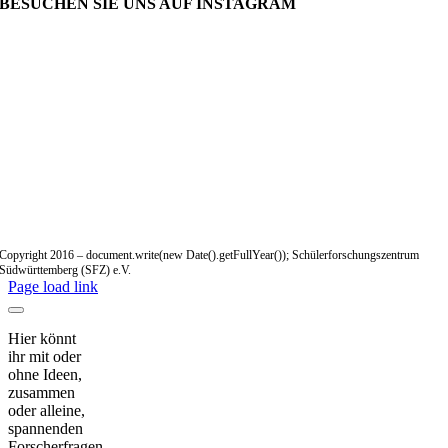
BESUCHEN SIE UNS AUF INSTAGRAM
Copyright 2016 – document.write(new Date().getFullYear()); Schülerforschungszentrum
Südwürttemberg (SFZ) e.V.
Page load link
Hier könnt
ihr mit oder
ohne Ideen,
zusammen
oder alleine,
spannenden
Forscherfragen