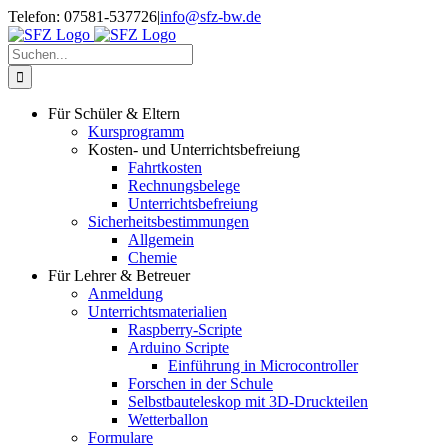
Zum
Telefon: 07581-537726
|
info@sfz-bw.de
Inhalt
springen
Suche
nach:
Für Schüler & Eltern
Kursprogramm
Kosten- und Unterrichtsbefreiung
Fahrtkosten
Rechnungsbelege
Unterrichtsbefreiung
Sicherheitsbestimmungen
Allgemein
Chemie
Für Lehrer & Betreuer
Anmeldung
Unterrichtsmaterialien
Raspberry-Scripte
Arduino Scripte
Einführung in Microcontroller
Forschen in der Schule
Selbstbauteleskop mit 3D-Druckteilen
Wetterballon
Formulare