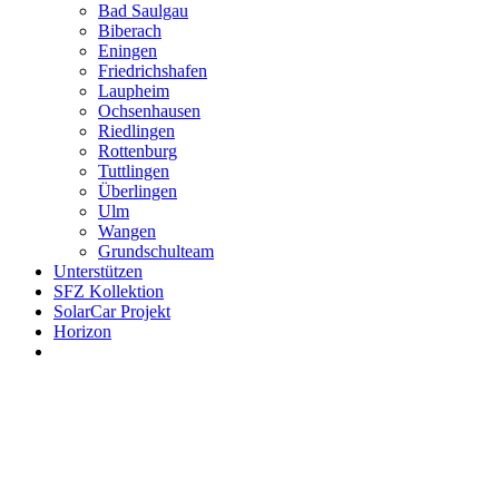
Bad Saulgau
Biberach
Eningen
Friedrichshafen
Laupheim
Ochsenhausen
Riedlingen
Rottenburg
Tuttlingen
Überlingen
Ulm
Wangen
Grundschulteam
Unterstützen
SFZ Kollektion
SolarCar Projekt
Horizon