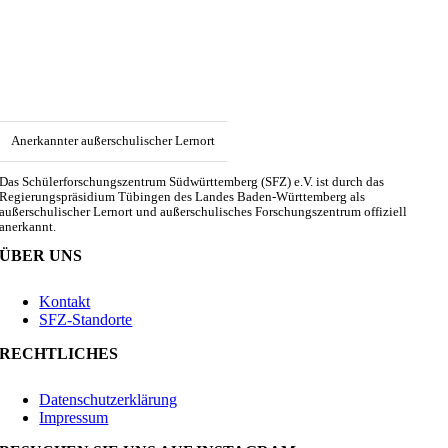
Anerkannter außerschulischer Lernort
Das Schülerforschungszentrum Südwürttemberg (SFZ) e.V. ist durch das
Regierungspräsidium Tübingen des Landes Baden-Württemberg als
außerschulischer Lernort und außerschulisches Forschungszentrum offiziell
anerkannt.
ÜBER UNS
Kontakt
SFZ-Standorte
RECHTLICHES
Datenschutzerklärung
Impressum