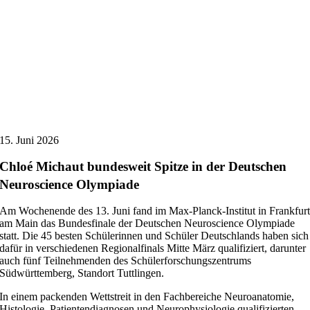
15. Juni 2026
Chloé Michaut bundesweit Spitze in der Deutschen
Neuroscience Olympiade
Am Wochenende des 13. Juni fand im Max-Planck-Institut in Frankfur
am Main das Bundesfinale der Deutschen Neuroscience Olympiade
statt. Die 45 besten Schülerinnen und Schüler Deutschlands haben sich
dafür in verschiedenen Regionalfinals Mitte März qualifiziert, darunter
auch fünf Teilnehmenden des Schülerforschungszentrums
Südwürttemberg, Standort Tuttlingen.
In einem packenden Wettstreit in den Fachbereiche Neuroanatomie,
Histologie, Patientendiagnosen und Neurophysiologie qualifizierten