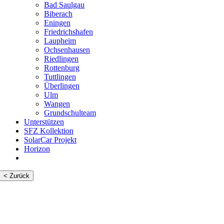
Bad Saulgau
Biberach
Eningen
Friedrichshafen
Laupheim
Ochsenhausen
Riedlingen
Rottenburg
Tuttlingen
Überlingen
Ulm
Wangen
Grundschulteam
Unterstützen
SFZ Kollektion
SolarCar Projekt
Horizon
< Zurück