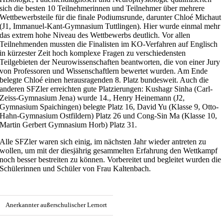
sich die besten 10 Teilnehmerinnen und Teilnehmer über mehrere
Wettbewerbsteile für die finale Podiumsrunde, darunter Chloé Michaut
(J1, Immanuel-Kant-Gymnasium Tuttlingen). Hier wurde einmal mehr
das extrem hohe Niveau des Wettbewerbs deutlich. Vor allen
Teilnehmenden mussten die Finalisten im KO-Verfahren auf Englisch
in kürzester Zeit hoch komplexe Fragen zu verschiedensten
Teilgebieten der Neurowissenschaften beantworten, die von einer Jury
von Professoren und Wissenschaftlern bewertet wurden. Am Ende
belegte Chloé einen herausragenden 8. Platz bundesweit. Auch die
anderen SFZler erreichten gute Platzierungen: Kushagr Sinha (Carl-
Zeiss-Gymnasium Jena) wurde 14., Henry Heinemann (J2,
Gymnasium Spaichingen) belegte Platz 16, David Yu (Klasse 9, Otto-
Hahn-Gymnasium Ostfildern) Platz 26 und Cong-Sin Ma (Klasse 10,
Martin Gerbert Gymnasium Horb) Platz 31.
Alle SFZler waren sich einig, im nächsten Jahr wieder antreten zu
wollen, um mit der diesjährig gesammelten Erfahrung den Wettkampf
noch besser bestreiten zu können. Vorbereitet und begleitet wurden die
Schülerinnen und Schüler von Frau Kaltenbach.
Anerkannter außerschulischer Lernort