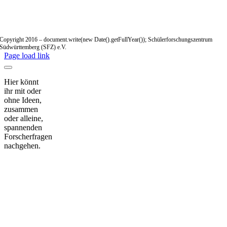
Copyright 2016 – document.write(new Date().getFullYear()); Schülerforschungszentrum
Südwürttemberg (SFZ) e.V.
Page load link
Hier könnt
ihr mit oder
ohne Ideen,
zusammen
oder alleine,
spannenden
Forscherfragen
nachgehen.
Nach
oben