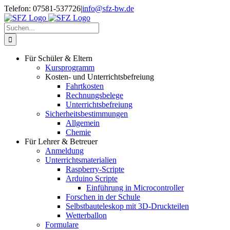
Zum
Telefon: 07581-537726
|
info@sfz-bw.de
Inhalt
springen
Suche
nach:
Für Schüler & Eltern
Kursprogramm
Kosten- und Unterrichtsbefreiung
Fahrtkosten
Rechnungsbelege
Unterrichtsbefreiung
Sicherheitsbestimmungen
Allgemein
Chemie
Für Lehrer & Betreuer
Anmeldung
Unterrichtsmaterialien
Raspberry-Scripte
Arduino Scripte
Einführung in Microcontroller
Forschen in der Schule
Selbstbauteleskop mit 3D-Druckteilen
Wetterballon
Formulare