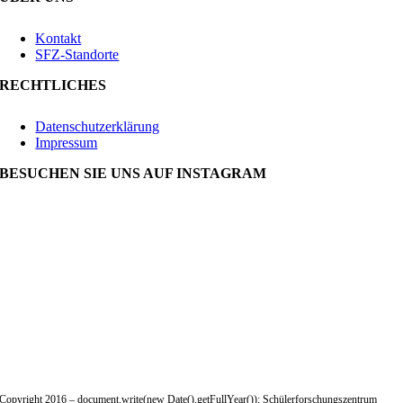
Kontakt
SFZ-Standorte
RECHTLICHES
Datenschutzerklärung
Impressum
BESUCHEN SIE UNS AUF INSTAGRAM
Copyright 2016 – document.write(new Date().getFullYear()); Schülerforschungszentrum