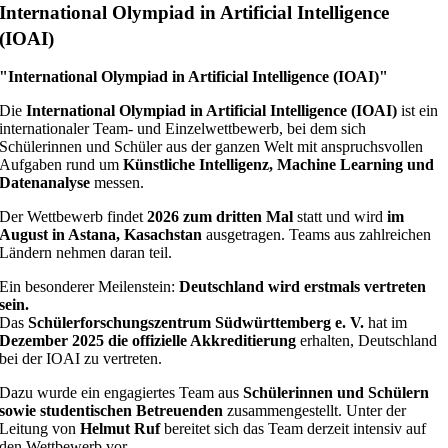
International Olympiad in Artificial Intelligence
(IOAI)
"
International Olympiad in Artificial Intelligence
(IOAI)"
Die
International Olympiad in Artificial Intelligence
(IOAI)
ist ein
internationaler Team- und Einzelwettbewerb, bei dem sich
Schülerinnen und Schüler aus der ganzen Welt mit anspruchsvollen
Aufgaben rund um
Künstliche Intelligenz, Machine Learning und
Datenanalyse
messen.
Der Wettbewerb findet
2026 zum dritten Mal
statt und wird
im
August in Astana, Kasachstan
ausgetragen. Teams aus zahlreichen
Ländern nehmen daran teil.
Ein besonderer Meilenstein:
Deutschland wird erstmals vertreten
sein.
Das
Schülerforschungszentrum Südwürttemberg e. V.
hat im
Dezember 2025 die offizielle Akkreditierung
erhalten, Deutschland
bei der IOAI zu vertreten.
Dazu wurde ein engagiertes Team aus
Schülerinnen und Schülern
sowie studentischen Betreuenden
zusammengestellt. Unter der
Leitung von
Helmut Ruf
bereitet sich das Team derzeit intensiv auf
den Wettbewerb vor.