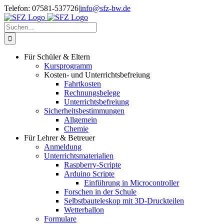
Zum
Telefon: 07581-537726
|
info@sfz-bw.de
Inhalt
springen
Suche
nach:
Für Schüler & Eltern
Kursprogramm
Kosten- und Unterrichtsbefreiung
Fahrtkosten
Rechnungsbelege
Unterrichtsbefreiung
Sicherheitsbestimmungen
Allgemein
Chemie
Für Lehrer & Betreuer
Anmeldung
Unterrichtsmaterialien
Raspberry-Scripte
Arduino Scripte
Einführung in Microcontroller
Forschen in der Schule
Selbstbauteleskop mit 3D-Druckteilen
Wetterballon
Formulare