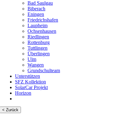
Bad Saulgau
Biberach
Eningen
Friedrichshafen
Laupheim
Ochsenhausen
Riedlingen
Rottenburg
Tuttlingen
Überlingen
Ulm
Wangen
Grundschulteam
Unterstützen
SFZ Kollektion
SolarCar Projekt
Horizon
< Zurück