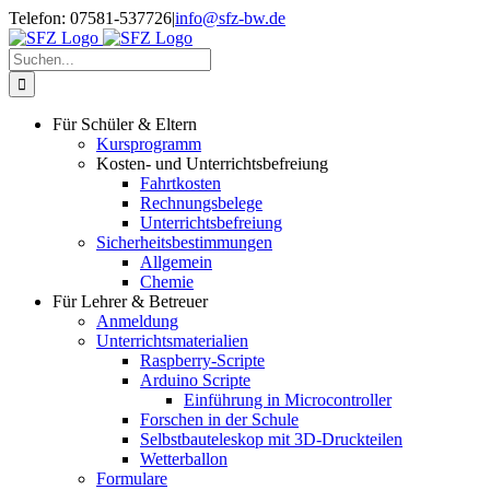
Zum
Telefon: 07581-537726
|
info@sfz-bw.de
Inhalt
springen
Suche
nach:
Für Schüler & Eltern
Kursprogramm
Kosten- und Unterrichtsbefreiung
Fahrtkosten
Rechnungsbelege
Unterrichtsbefreiung
Sicherheitsbestimmungen
Allgemein
Chemie
Für Lehrer & Betreuer
Anmeldung
Unterrichtsmaterialien
Raspberry-Scripte
Arduino Scripte
Einführung in Microcontroller
Forschen in der Schule
Selbstbauteleskop mit 3D-Druckteilen
Wetterballon
Formulare