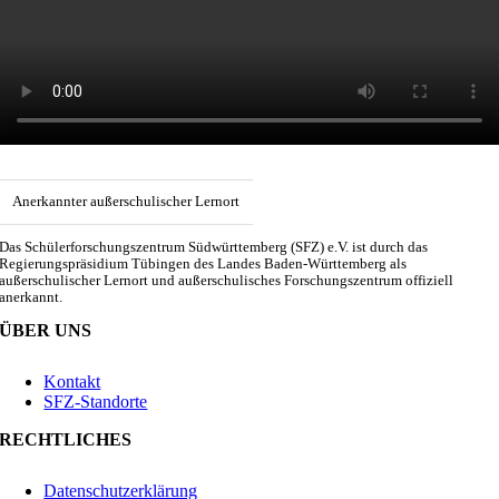
Anerkannter außerschulischer Lernort
Das Schülerforschungszentrum Südwürttemberg (SFZ) e.V. ist durch das
Regierungspräsidium Tübingen des Landes Baden-Württemberg als
außerschulischer Lernort und außerschulisches Forschungszentrum offiziell
anerkannt.
ÜBER UNS
Kontakt
SFZ-Standorte
RECHTLICHES
Datenschutzerklärung