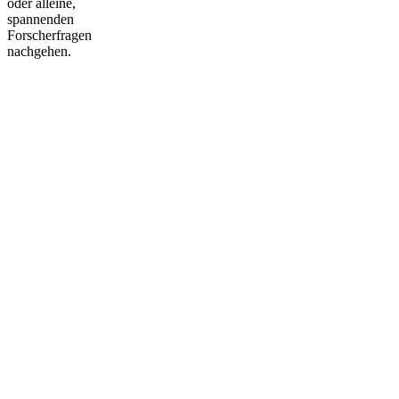
oder alleine,
spannenden
Forscherfragen
nachgehen.
Nach
oben