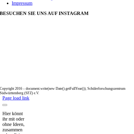
Impressum
BESUCHEN SIE UNS AUF INSTAGRAM
Copyright 2016 – document.write(new Date().getFullYear()); Schülerforschungszentrum
Südwürttemberg (SFZ) e.V.
Page load link
Hier könnt
ihr mit oder
ohne Ideen,
zusammen