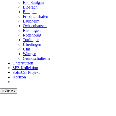
Bad Saulgau
Biberach
Eningen
Friedrichshafen
Laupheim
Ochsenhausen
Riedlingen
Rottenburg
Tuttlingen
Überlingen
Ulm
Wangen
Grundschulteam
Unterstützen
SFZ Kollektion
SolarCar Projekt
Horizon
< Zurück