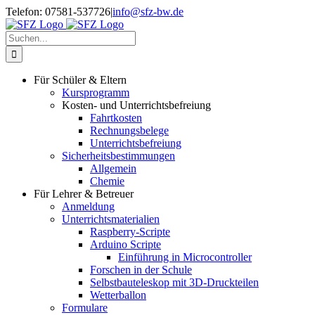
Zum
Telefon: 07581-537726
|
info@sfz-bw.de
Inhalt
springen
Suche
nach:
Für Schüler & Eltern
Kursprogramm
Kosten- und Unterrichtsbefreiung
Fahrtkosten
Rechnungsbelege
Unterrichtsbefreiung
Sicherheitsbestimmungen
Allgemein
Chemie
Für Lehrer & Betreuer
Anmeldung
Unterrichtsmaterialien
Raspberry-Scripte
Arduino Scripte
Einführung in Microcontroller
Forschen in der Schule
Selbstbauteleskop mit 3D-Druckteilen
Wetterballon
Formulare