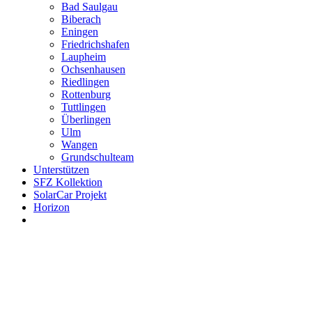
Bad Saulgau
Biberach
Eningen
Friedrichshafen
Laupheim
Ochsenhausen
Riedlingen
Rottenburg
Tuttlingen
Überlingen
Ulm
Wangen
Grundschulteam
Unterstützen
SFZ Kollektion
SolarCar Projekt
Horizon