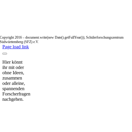
Copyright 2016 – document.write(new Date().getFullYear()); Schülerforschungszentrum
Südwürttemberg (SFZ) e.V.
Page load link
Hier könnt
ihr mit oder
ohne Ideen,
zusammen
oder alleine,
spannenden
Forscherfragen
nachgehen.
Nach
oben