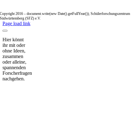
Copyright 2016 – document.write(new Date().getFullYear()); Schülerforschungszentrum
Südwürttemberg (SFZ) e.V.
Page load link
Hier könnt
ihr mit oder
ohne Ideen,
zusammen
oder alleine,
spannenden
Forscherfragen
nachgehen.
Nach
oben