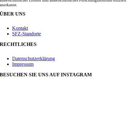
außerschulischer Lernort und außerschulisches Forschungszentrum offiziell
anerkannt.
ÜBER UNS
Kontakt
SFZ-Standorte
RECHTLICHES
Datenschutzerklärung
Impressum
BESUCHEN SIE UNS AUF INSTAGRAM