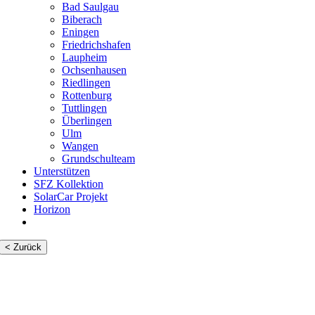
Bad Saulgau
Biberach
Eningen
Friedrichshafen
Laupheim
Ochsenhausen
Riedlingen
Rottenburg
Tuttlingen
Überlingen
Ulm
Wangen
Grundschulteam
Unterstützen
SFZ Kollektion
SolarCar Projekt
Horizon
< Zurück