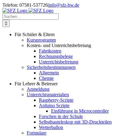
Zum
Telefon: 07581-537726
|
info@sfz-bw.de
Inhalt
springen
Suche
nach:
Für Schüler & Eltern
Kursprogramm
Kosten- und Unterrichtsbefreiung
Fahrtkosten
Rechnungsbelege
Unterrichtsbefreiung
Sicherheitsbestimmungen
Allgemein
Chemie
Für Lehrer & Betreuer
Anmeldung
Unterrichtsmaterialien
Raspberry-Scripte
Arduino Scripte
Einführung in Microcontroller
Forschen in der Schule
Selbstbauteleskop mit 3D-Druckteilen
Wetterballon
Formulare