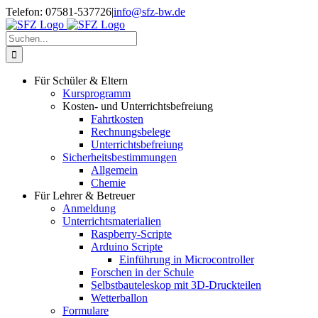
Zum
Telefon: 07581-537726
|
info@sfz-bw.de
Inhalt
springen
Suche
nach:
Für Schüler & Eltern
Kursprogramm
Kosten- und Unterrichtsbefreiung
Fahrtkosten
Rechnungsbelege
Unterrichtsbefreiung
Sicherheitsbestimmungen
Allgemein
Chemie
Für Lehrer & Betreuer
Anmeldung
Unterrichtsmaterialien
Raspberry-Scripte
Arduino Scripte
Einführung in Microcontroller
Forschen in der Schule
Selbstbauteleskop mit 3D-Druckteilen
Wetterballon
Formulare