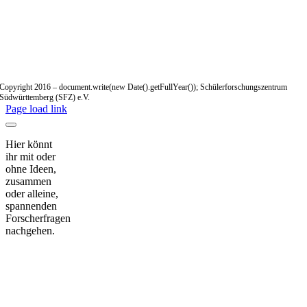
Copyright 2016 – document.write(new Date().getFullYear()); Schülerforschungszentrum
Südwürttemberg (SFZ) e.V.
Page load link
Hier könnt
ihr mit oder
ohne Ideen,
zusammen
oder alleine,
spannenden
Forscherfragen
nachgehen.
Nach
oben