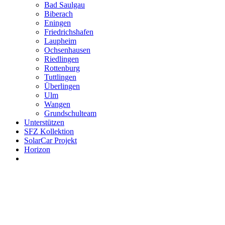
Bad Saulgau
Biberach
Eningen
Friedrichshafen
Laupheim
Ochsenhausen
Riedlingen
Rottenburg
Tuttlingen
Überlingen
Ulm
Wangen
Grundschulteam
Unterstützen
SFZ Kollektion
SolarCar Projekt
Horizon