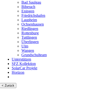
Bad Saulgau
Biberach
Eningen
Friedrichshafen
Laupheim
Ochsenhausen
Riedlingen
Rottenburg
Tuttlingen
Überlingen
Ulm
Wangen
Grundschulteam
Unterstützen
SFZ Kollektion
SolarCar Projekt
Horizon
< Zurück