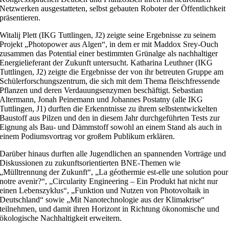
Netzwerken ausgestatteten, selbst gebauten Roboter der Öffentlichkeit
präsentieren.
Witalij Plett (IKG Tuttlingen, J2) zeigte seine Ergebnisse zu seinem
Projekt „Photopower aus Algen“, in dem er mit Maddox Srey-Ouch
zusammen das Potential einer bestimmten Grünalge als nachhaltiger
Energielieferant der Zukunft untersucht. Katharina Leuthner (IKG
Tuttlingen, J2) zeigte die Ergebnisse der von ihr betreuten Gruppe am
Schülerforschungszentrum, die sich mit dem Thema fleischfressende
Pflanzen und deren Verdauungsenzymen beschäftigt. Sebastian
Altermann, Jonah Peinemann und Johannes Postatny (alle IKG
Tuttlingen, J1) durften die Erkenntnisse zu ihrem selbstentwickelten
Baustoff aus Pilzen und den in diesem Jahr durchgeführten Tests zur
Eignung als Bau- und Dämmstoff sowohl an einem Stand als auch in
einem Podiumsvortrag vor großem Publikum erklären.
Darüber hinaus durften alle Jugendlichen an spannenden Vorträge und
Diskussionen zu zukunftsorientierten BNE-Themen wie
„Mülltrennung der Zukunft“, „La géothermie est-elle une solution pour
notre avenir?“, „Circularity Engineering – Ein Produkt hat nicht nur
einen Lebenszyklus“, „Funktion und Nutzen von Photovoltaik in
Deutschland“ sowie „Mit Nanotechnologie aus der Klimakrise“
teilnehmen, und damit ihren Horizont in Richtung ökonomische und
ökologische Nachhaltigkeit erweitern.