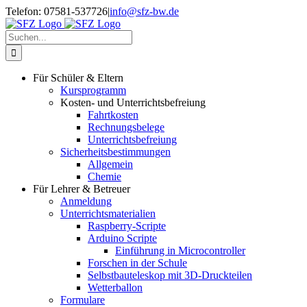
Zum
Telefon: 07581-537726
|
info@sfz-bw.de
Inhalt
springen
Suche
nach:
Für Schüler & Eltern
Kursprogramm
Kosten- und Unterrichtsbefreiung
Fahrtkosten
Rechnungsbelege
Unterrichtsbefreiung
Sicherheitsbestimmungen
Allgemein
Chemie
Für Lehrer & Betreuer
Anmeldung
Unterrichtsmaterialien
Raspberry-Scripte
Arduino Scripte
Einführung in Microcontroller
Forschen in der Schule
Selbstbauteleskop mit 3D-Druckteilen
Wetterballon
Formulare