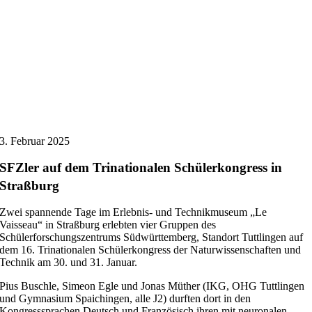
3. Februar 2025
SFZler auf dem Trinationalen Schülerkongress in
Straßburg
Zwei spannende Tage im Erlebnis- und Technikmuseum „Le
Vaisseau“ in Straßburg erlebten vier Gruppen des
Schülerforschungszentrums Südwürttemberg, Standort Tuttlingen auf
dem 16. Trinationalen Schülerkongress der Naturwissenschaften und
Technik am 30. und 31. Januar.
Pius Buschle, Simeon Egle und Jonas Müther (IKG, OHG Tuttlingen
und Gymnasium Spaichingen, alle J2) durften dort in den
Kongresssprachen Deutsch und Französisch ihren mit neuronalen