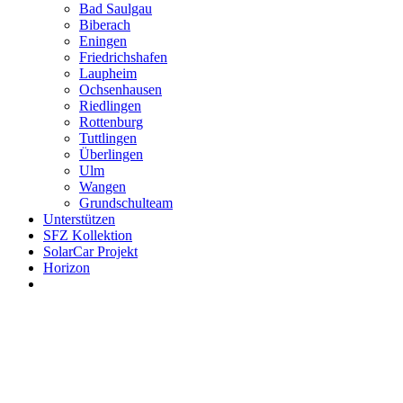
Bad Saulgau
Biberach
Eningen
Friedrichshafen
Laupheim
Ochsenhausen
Riedlingen
Rottenburg
Tuttlingen
Überlingen
Ulm
Wangen
Grundschulteam
Unterstützen
SFZ Kollektion
SolarCar Projekt
Horizon