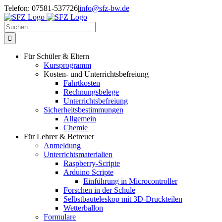
Zum
Telefon: 07581-537726
|
info@sfz-bw.de
Inhalt
springen
Suche
nach:
Für Schüler & Eltern
Kursprogramm
Kosten- und Unterrichtsbefreiung
Fahrtkosten
Rechnungsbelege
Unterrichtsbefreiung
Sicherheitsbestimmungen
Allgemein
Chemie
Für Lehrer & Betreuer
Anmeldung
Unterrichtsmaterialien
Raspberry-Scripte
Arduino Scripte
Einführung in Microcontroller
Forschen in der Schule
Selbstbauteleskop mit 3D-Druckteilen
Wetterballon
Formulare