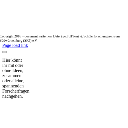
Copyright 2016 – document.write(new Date().getFullYear()); Schülerforschungszentrum
Südwürttemberg (SFZ) e.V.
Page load link
Hier könnt
ihr mit oder
ohne Ideen,
zusammen
oder alleine,
spannenden
Forscherfragen
nachgehen.
Nach
oben