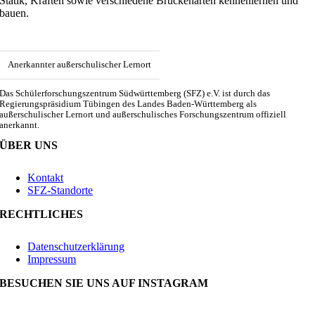
Statik, Kräften sowie verschiedene Brückenarten kennenlernen und
bauen.
Anerkannter außerschulischer Lernort
Das Schülerforschungszentrum Südwürttemberg (SFZ) e.V. ist durch das
Regierungspräsidium Tübingen des Landes Baden-Württemberg als
außerschulischer Lernort und außerschulisches Forschungszentrum offiziell
anerkannt.
ÜBER UNS
Kontakt
SFZ-Standorte
RECHTLICHES
Datenschutzerklärung
Impressum
BESUCHEN SIE UNS AUF INSTAGRAM