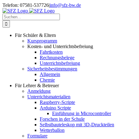
Zum
Telefon: 07581-537726
|
info@sfz-bw.de
Inhalt
springen
Suche
nach:
Für Schüler & Eltern
Kursprogramm
Kosten- und Unterrichtsbefreiung
Fahrtkosten
Rechnungsbelege
Unterrichtsbefreiung
Sicherheitsbestimmungen
Allgemein
Chemie
Für Lehrer & Betreuer
Anmeldung
Unterrichtsmaterialien
Raspberry-Scripte
Arduino Scripte
Einführung in Microcontroller
Forschen in der Schule
Selbstbauteleskop mit 3D-Druckteilen
Wetterballon
Formulare