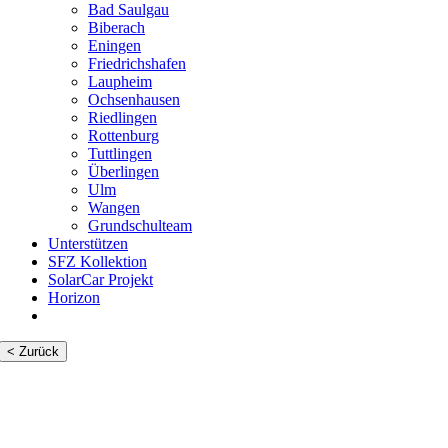
Bad Saulgau
Biberach
Eningen
Friedrichshafen
Laupheim
Ochsenhausen
Riedlingen
Rottenburg
Tuttlingen
Überlingen
Ulm
Wangen
Grundschulteam
Unterstützen
SFZ Kollektion
SolarCar Projekt
Horizon
< Zurück