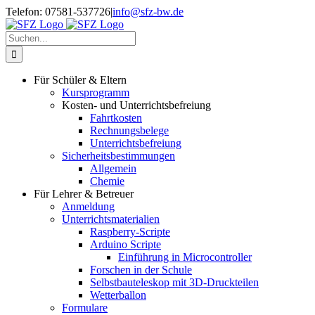
Zum
Telefon: 07581-537726
|
info@sfz-bw.de
Inhalt
springen
Suche
nach:
Für Schüler & Eltern
Kursprogramm
Kosten- und Unterrichtsbefreiung
Fahrtkosten
Rechnungsbelege
Unterrichtsbefreiung
Sicherheitsbestimmungen
Allgemein
Chemie
Für Lehrer & Betreuer
Anmeldung
Unterrichtsmaterialien
Raspberry-Scripte
Arduino Scripte
Einführung in Microcontroller
Forschen in der Schule
Selbstbauteleskop mit 3D-Druckteilen
Wetterballon
Formulare