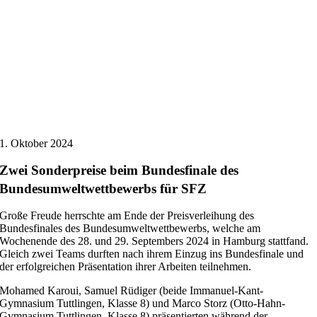
1. Oktober 2024
Zwei Sonderpreise beim Bundesfinale des
Bundesumweltwettbewerbs für SFZ
Große Freude herrschte am Ende der Preisverleihung des
Bundesfinales des Bundesumweltwettbewerbs, welche am
Wochenende des 28. und 29. Septembers 2024 in Hamburg stattfand.
Gleich zwei Teams durften nach ihrem Einzug ins Bundesfinale und
der erfolgreichen Präsentation ihrer Arbeiten teilnehmen.
Mohamed Karoui, Samuel Rüdiger (beide Immanuel-Kant-
Gymnasium Tuttlingen, Klasse 8) und Marco Storz (Otto-Hahn-
Gymnasium Tuttlingen, Klasse 8) präsentierten während der