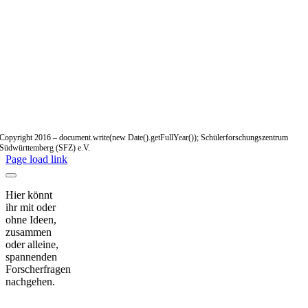
Copyright 2016 – document.write(new Date().getFullYear()); Schülerforschungszentrum
Südwürttemberg (SFZ) e.V.
Page load link
Hier könnt
ihr mit oder
ohne Ideen,
zusammen
oder alleine,
spannenden
Forscherfragen
nachgehen.
Nach