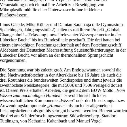
Veranstaltung noch einmal ihre Arbeit zur Beseitigung von
Mikroplastik mithilfe einer Unterwasserdrohne in kleinen
Fließgewässern.
Linus Gäckle, Mika Köhler und Damian Saramaga (alle Gymnasium
Spaichingen, Jahrgangsstufe 2) hatten es mit ihrem Projekt „Global
Change ahoi! – Erfassung umweltrelevanter Wasserparameter in der
Lübecker Bucht“ bis ins Bundesfinale geschafft. Die drei hatten bei
einem einwöchigen Forschungsaufenthalt auf dem Forschungsschiff
Aldebaran der Deutschen Meeresstiftung Sauerstoffkartierungen in der
Lübecker Bucht, vor allem an der thermohalinen Sprungschicht
vorgenommen.
Die Spannung war bis zuletzt groß. Am Ende gewannen sowohl die
drei Nachwuchsforscher in der Altersklasse bis 16 Jahre als auch die
drei Routiniers die bundesweiten Sonderpreise und damit jeweils die
zweithöchste Preiskategorie, die mit 500€ und 750€ Preisgeld dotiert
ist. Diesen Preis erhalten Arbeiten, die gemäß dem BUW-Motto „Vo
m
Wissen zum nachhaltigen Handeln
“ sowohl hinsichtlich der
wissenschaftlichen Komponente „
Wissen
“ oder der Umsetzungs- bzw.
Anwendungskomponente „
Handeln
“ als auch der allgemeinen
Leistungskriterien als gut bis sehr gut bewertet werden. Betreut wurde
die drei am Schülerforschungszentrum Südwürttemberg, Standort
Tuttlingen, von Katharina Kaltenbach und Manuel Vogel.