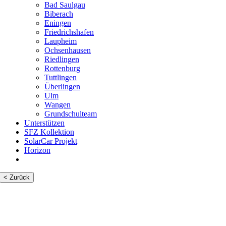
Bad Saulgau
Biberach
Eningen
Friedrichshafen
Laupheim
Ochsenhausen
Riedlingen
Rottenburg
Tuttlingen
Überlingen
Ulm
Wangen
Grundschulteam
Unterstützen
SFZ Kollektion
SolarCar Projekt
Horizon
< Zurück