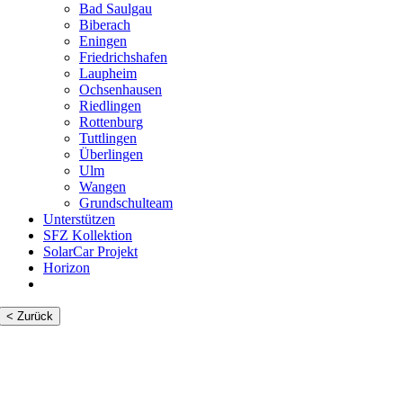
Bad Saulgau
Biberach
Eningen
Friedrichshafen
Laupheim
Ochsenhausen
Riedlingen
Rottenburg
Tuttlingen
Überlingen
Ulm
Wangen
Grundschulteam
Unterstützen
SFZ Kollektion
SolarCar Projekt
Horizon
< Zurück