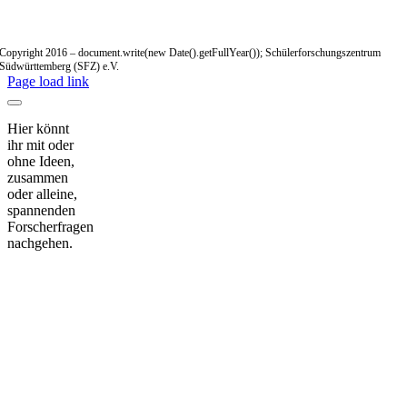
Copyright 2016 – document.write(new Date().getFullYear()); Schülerforschungszentrum
Südwürttemberg (SFZ) e.V.
Page load link
Hier könnt
ihr mit oder
ohne Ideen,
zusammen
oder alleine,
spannenden
Forscherfragen
nachgehen.
Nach
oben