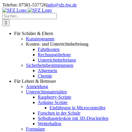
Zum
Telefon: 07581-537726
|
info@sfz-bw.de
Inhalt
springen
Suche
nach:
Für Schüler & Eltern
Kursprogramm
Kosten- und Unterrichtsbefreiung
Fahrtkosten
Rechnungsbelege
Unterrichtsbefreiung
Sicherheitsbestimmungen
Allgemein
Chemie
Für Lehrer & Betreuer
Anmeldung
Unterrichtsmaterialien
Raspberry-Scripte
Arduino Scripte
Einführung in Microcontroller
Forschen in der Schule
Selbstbauteleskop mit 3D-Druckteilen
Wetterballon
Formulare