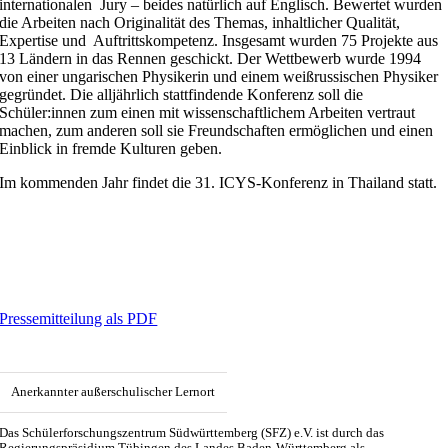
internationalen Jury – beides natürlich auf Englisch. Bewertet wurden
die Arbeiten nach Originalität des Themas, inhaltlicher Qualität,
Expertise und Auftrittskompetenz. Insgesamt wurden 75 Projekte aus
13 Ländern in das Rennen geschickt. Der Wettbewerb wurde 1994
von einer ungarischen Physikerin und einem weißrussischen Physiker
gegründet. Die alljährlich stattfindende Konferenz soll die
Schüler:innen zum einen mit wissenschaftlichem Arbeiten vertraut
machen, zum anderen soll sie Freundschaften ermöglichen und einen
Einblick in fremde Kulturen geben.
Im kommenden Jahr findet die 31. ICYS-Konferenz in Thailand statt.
Pressemitteilung als PDF
Anerkannter außerschulischer Lernort
Das Schülerforschungszentrum Südwürttemberg (SFZ) e.V. ist durch das
Regierungspräsidium Tübingen des Landes Baden-Württemberg als