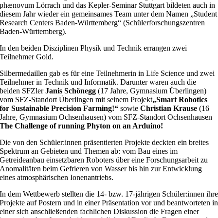
phænovum Lörrach und das Kepler-Seminar Stuttgart bildeten auch in
diesem Jahr wieder ein gemeinsames Team unter dem Namen „Student
Research Centers Baden-Württemberg“ (Schülerforschungszentren
Baden-Württemberg).
In den beiden Disziplinen Physik und Technik errangen zwei
Teilnehmer Gold.
Silbermedaillen gab es für eine Teilnehmerin in Life Science und zwei
Teilnehmer in Technik und Informatik. Darunter waren auch die
beiden SFZler
Janis Schönegg
(17 Jahre, Gymnasium Überlingen)
vom SFZ-Standort Überlingen mit seinem Projekt
„Smart Robotics
for Sustainable Precision Farming!“
sowie
Christian Krause
(16
Jahre, Gymnasium Ochsenhausen) vom SFZ-Standort Ochsenhausen
The Challenge of running Phyton on an Arduino!
Die von den Schüler:innen präsentierten Projekte deckten ein breites
Spektrum an Gebieten und Themen ab: vom Bau eines im
Getreideanbau einsetzbaren Roboters über eine Forschungsarbeit zu
Anomalitäten beim Gefrieren von Wasser bis hin zur Entwicklung
eines atmosphärischen Ionenantriebs.
In dem Wettbewerb stellten die 14- bzw. 17-jährigen Schüler:innen ihr
Projekte auf Postern und in einer Präsentation vor und beantworteten i
einer sich anschließenden fachlichen Diskussion die Fragen einer