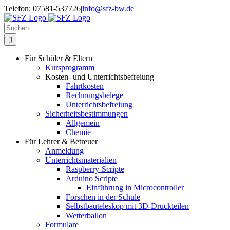
Zum
Telefon: 07581-537726
|
info@sfz-bw.de
Inhalt
springen
Suche
nach:
Für Schüler & Eltern
Kursprogramm
Kosten- und Unterrichtsbefreiung
Fahrtkosten
Rechnungsbelege
Unterrichtsbefreiung
Sicherheitsbestimmungen
Allgemein
Chemie
Für Lehrer & Betreuer
Anmeldung
Unterrichtsmaterialien
Raspberry-Scripte
Arduino Scripte
Einführung in Microcontroller
Forschen in der Schule
Selbstbauteleskop mit 3D-Druckteilen
Wetterballon
Formulare