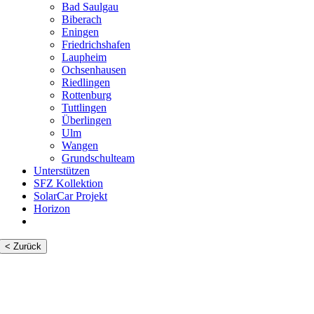
Bad Saulgau
Biberach
Eningen
Friedrichshafen
Laupheim
Ochsenhausen
Riedlingen
Rottenburg
Tuttlingen
Überlingen
Ulm
Wangen
Grundschulteam
Unterstützen
SFZ Kollektion
SolarCar Projekt
Horizon
< Zurück