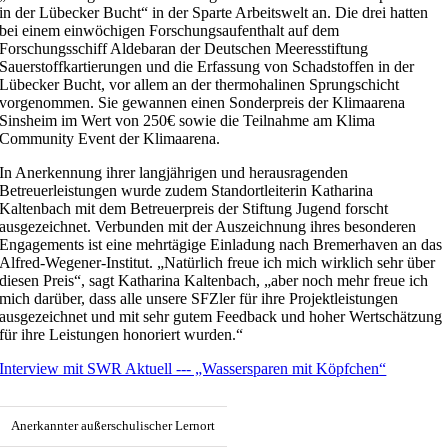
in der Lübecker Bucht“ in der Sparte Arbeitswelt an. Die drei hatten
bei einem einwöchigen Forschungsaufenthalt auf dem
Forschungsschiff Aldebaran der Deutschen Meeresstiftung
Sauerstoffkartierungen und die Erfassung von Schadstoffen in der
Lübecker Bucht, vor allem an der thermohalinen Sprungschicht
vorgenommen. Sie gewannen einen Sonderpreis der Klimaarena
Sinsheim im Wert von 250€ sowie die Teilnahme am Klima
Community Event der Klimaarena.
In Anerkennung ihrer langjährigen und herausragenden
Betreuerleistungen wurde zudem Standortleiterin Katharina
Kaltenbach mit dem Betreuerpreis der Stiftung Jugend forscht
ausgezeichnet. Verbunden mit der Auszeichnung ihres besonderen
Engagements ist eine mehrtägige Einladung nach Bremerhaven an das
Alfred-Wegener-Institut. „Natürlich freue ich mich wirklich sehr über
diesen Preis“, sagt Katharina Kaltenbach, „aber noch mehr freue ich
mich darüber, dass alle unsere SFZler für ihre Projektleistungen
ausgezeichnet und mit sehr gutem Feedback und hoher Wertschätzung
für ihre Leistungen honoriert wurden.“
Interview mit SWR Aktuell --- „Wassersparen mit Köpfchen“
Anerkannter außerschulischer Lernort