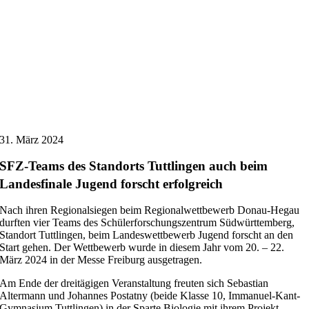
31. März 2024
SFZ-Teams des Standorts Tuttlingen auch beim
Landesfinale Jugend forscht erfolgreich
Nach ihren Regionalsiegen beim Regionalwettbewerb Donau-Hegau
durften vier Teams des Schülerforschungszentrum Südwürttemberg,
Standort Tuttlingen, beim Landeswettbewerb Jugend forscht an den
Start gehen. Der Wettbewerb wurde in diesem Jahr vom 20. – 22.
März 2024 in der Messe Freiburg ausgetragen.
Am Ende der dreitägigen Veranstaltung freuten sich Sebastian
Altermann und Johannes Postatny (beide Klasse 10, Immanuel-Kant-
Gymnasium Tuttlingen) in der Sparte Biologie mit ihrem Projekt