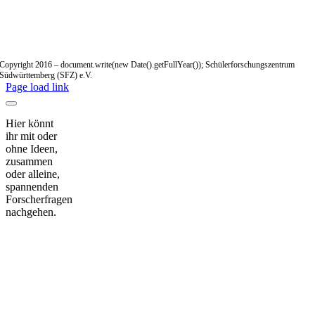
Copyright 2016 – document.write(new Date().getFullYear()); Schülerforschungszentrum
Südwürttemberg (SFZ) e.V.
Page load link
Hier könnt
ihr mit oder
ohne Ideen,
zusammen
oder alleine,
spannenden
Forscherfragen
nachgehen.
Nach
oben