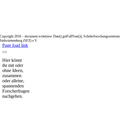
Copyright 2016 – document.write(new Date().getFullYear()); Schülerforschungszentrum
Südwürttemberg (SFZ) e.V.
Page load link
Hier könnt
ihr mit oder
ohne Ideen,
zusammen
oder alleine,
spannenden
Forscherfragen
nachgehen.
Nach
oben