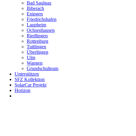
Bad Saulgau
Biberach
Eningen
Friedrichshafen
Laupheim
Ochsenhausen
Riedlingen
Rottenburg
Tuttlingen
Überlingen
Ulm
Wangen
Grundschulteam
Unterstützen
SFZ Kollektion
SolarCar Projekt
Horizon