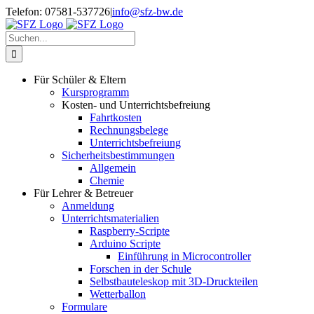
Zum
Telefon: 07581-537726
|
info@sfz-bw.de
Inhalt
springen
Suche
nach:
Für Schüler & Eltern
Kursprogramm
Kosten- und Unterrichtsbefreiung
Fahrtkosten
Rechnungsbelege
Unterrichtsbefreiung
Sicherheitsbestimmungen
Allgemein
Chemie
Für Lehrer & Betreuer
Anmeldung
Unterrichtsmaterialien
Raspberry-Scripte
Arduino Scripte
Einführung in Microcontroller
Forschen in der Schule
Selbstbauteleskop mit 3D-Druckteilen
Wetterballon
Formulare