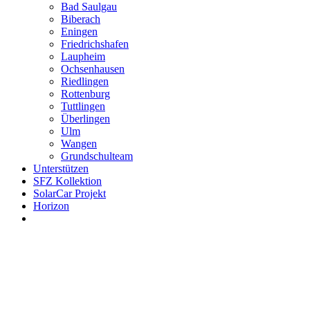
Bad Saulgau
Biberach
Eningen
Friedrichshafen
Laupheim
Ochsenhausen
Riedlingen
Rottenburg
Tuttlingen
Überlingen
Ulm
Wangen
Grundschulteam
Unterstützen
SFZ Kollektion
SolarCar Projekt
Horizon