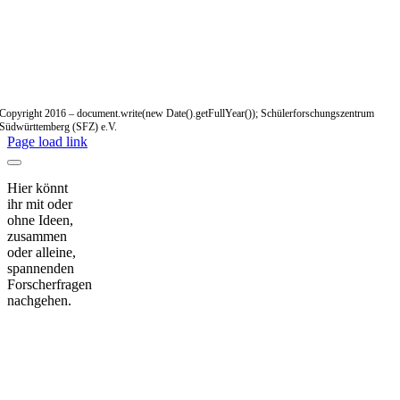
Copyright 2016 – document.write(new Date().getFullYear()); Schülerforschungszentrum
Südwürttemberg (SFZ) e.V.
Page load link
Hier könnt
ihr mit oder
ohne Ideen,
zusammen
oder alleine,
spannenden
Forscherfragen
nachgehen.
Nach
oben