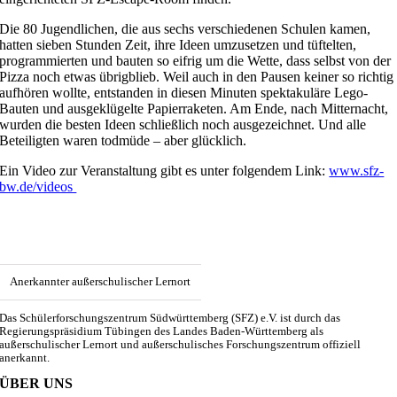
Die 80 Jugendlichen, die aus sechs verschiedenen Schulen kamen,
hatten sieben Stunden Zeit, ihre Ideen umzusetzen und tüftelten,
programmierten und bauten so eifrig um die Wette, dass selbst von der
Pizza noch etwas übrigblieb. Weil auch in den Pausen keiner so richtig
aufhören wollte, entstanden in diesen Minuten spektakuläre Lego-
Bauten und ausgeklügelte Papierraketen. Am Ende, nach Mitternacht,
wurden die besten Ideen schließlich noch ausgezeichnet. Und alle
Beteiligten waren todmüde – aber glücklich.
Ein Video zur Veranstaltung gibt es unter folgendem Link:
www.sfz-
bw.de/videos
Anerkannter außerschulischer Lernort
Das Schülerforschungszentrum Südwürttemberg (SFZ) e.V. ist durch das
Regierungspräsidium Tübingen des Landes Baden-Württemberg als
außerschulischer Lernort und außerschulisches Forschungszentrum offiziell
anerkannt.
ÜBER UNS