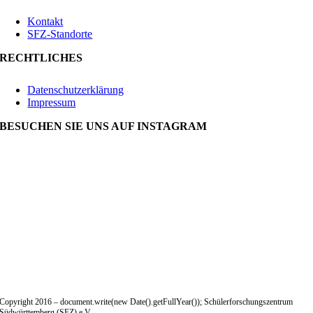
Kontakt
SFZ-Standorte
RECHTLICHES
Datenschutzerklärung
Impressum
BESUCHEN SIE UNS AUF INSTAGRAM
Copyright 2016 – document.write(new Date().getFullYear()); Schülerforschungszentrum
Südwürttemberg (SFZ) e.V.