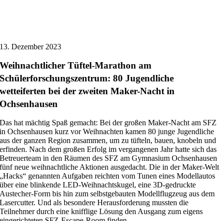
13. Dezember 2023
Weihnachtlicher Tüftel-Marathon am
Schülerforschungszentrum: 80 Jugendliche
wetteiferten bei der zweiten Maker-Nacht in
Ochsenhausen
Das hat mächtig Spaß gemacht: Bei der großen Maker-Nacht am SFZ
in Ochsenhausen kurz vor Weihnachten kamen 80 junge Jugendliche
aus der ganzen Region zusammen, um zu tüfteln, bauen, knobeln und
erfinden. Nach dem großen Erfolg im vergangenen Jahr hatte sich das
Betreuerteam in den Räumen des SFZ am Gymnasium Ochsenhausen
fünf neue weihnachtliche Aktionen ausgedacht. Die in der Maker-Welt
„Hacks“ genannten Aufgaben reichten vom Tunen eines Modellautos
über eine blinkende LED-Weihnachtskugel, eine 3D-gedruckte
Austecher-Form bis hin zum selbstgebauten Modellflugzeug aus dem
Lasercutter. Und als besondere Herausforderung mussten die
Teilnehmer durch eine knifflige Lösung den Ausgang zum eigens
eingerichteten SFZ-Escape-Room finden.