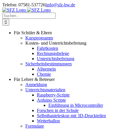
Zum
Telefon: 07581-537726
|
info@sfz-bw.de
Inhalt
springen
Suche
nach:
Für Schüler & Eltern
Kursprogramm
Kosten- und Unterrichtsbefreiung
Fahrtkosten
Rechnungsbelege
Unterrichtsbefreiung
Sicherheitsbestimmungen
Allgemein
Chemie
Für Lehrer & Betreuer
Anmeldung
Unterrichtsmaterialien
Raspberry-Scripte
Arduino Scripte
Einführung in Microcontroller
Forschen in der Schule
Selbstbauteleskop mit 3D-Druckteilen
Wetterballon
Formulare