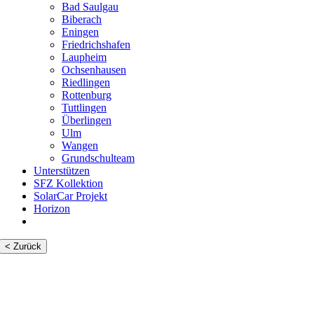
Bad Saulgau
Biberach
Eningen
Friedrichshafen
Laupheim
Ochsenhausen
Riedlingen
Rottenburg
Tuttlingen
Überlingen
Ulm
Wangen
Grundschulteam
Unterstützen
SFZ Kollektion
SolarCar Projekt
Horizon
< Zurück